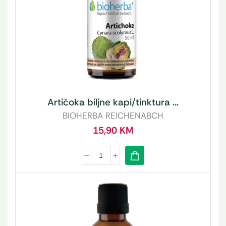
Artičoka biljne kapi/tinktura ...
BIOHERBA REICHENABCH
15,90
KM