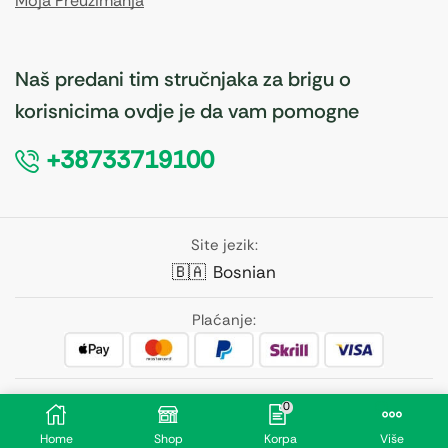
Moja Preuzimanja
Naš predani tim stručnjaka za brigu o
korisnicima ovdje je da vam pomogne
+38733719100
Site jezik:
🇧🇦
Bosnian
Plaćanje:
Pratite nas:
0
Home
Shop
Korpa
Više