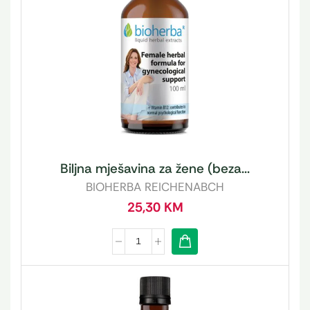
Biljna mješavina za žene (beza...
BIOHERBA REICHENABCH
25,30
KM