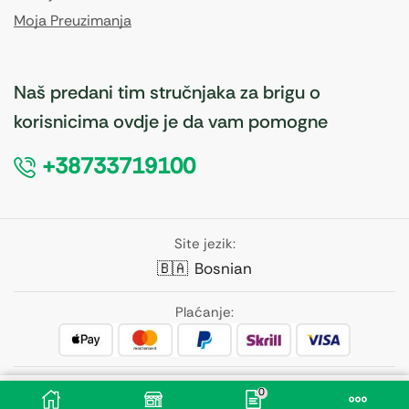
Moja Preuzimanja
Naš predani tim stručnjaka za brigu o
korisnicima ovdje je da vam pomogne
+38733719100
Site jezik:
🇧🇦
Bosnian
Plaćanje:
Pratite nas:
0
18,90
KM
Dodaj U Korpu