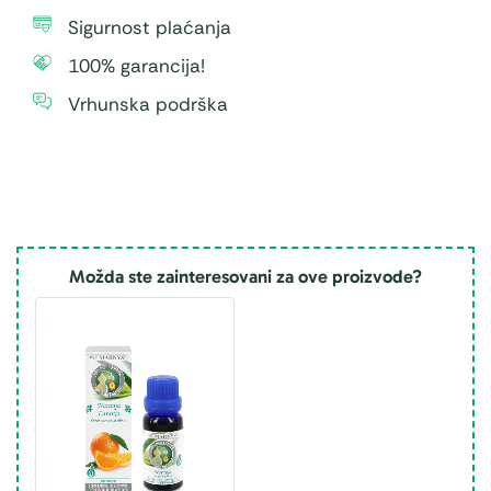
Sigurnost plaćanja
100% garancija!
Vrhunska podrška
Možda ste zainteresovani za ove proizvode?