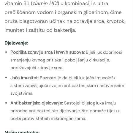
vitamin B1 (
tiamin HCl
) u kombinaciji s ultra
prečišćenom vodom i organskim glicerinom, čime
pruža blagotvoran učinak na zdravlje srca, krvotok,
imunitet i zaštitu od bakterija.
Djelovanje:
Podrška zdravlju srca i krvnih sudova:
Bijeli luk doprinosi
smanjenju krvnog pritiska i poboljšanju cirkulacije,
podržavajući zdravlje srca.
Jača imunitet:
Poznato je da bijeli luk jača imunološki
sistem zahvaljujući svojim antibakterijskim i antivirusnim
svojstvima.
Antibakterijsko djelovanje:
Sastojci bijelog luka imaju
prirodno antibakterijsko djelovanje, što pomaže tijelu u
borbi protiv štetnih mikroorganizama.
Način upotrebe: