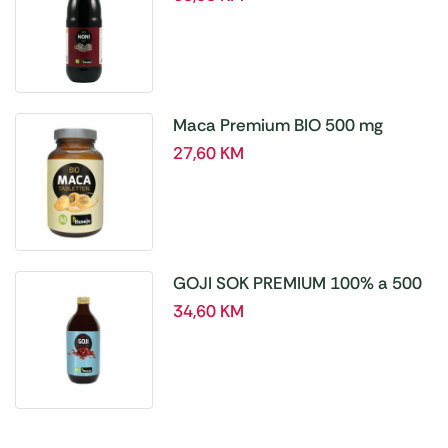
Maca Premium BIO 500 mg
tablete, a180 tbl – Hanoju
27,60
KM
GOJI SOK PREMIUM 100% a 500
ml
34,60
KM