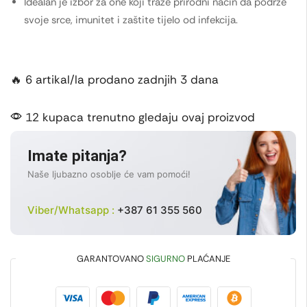
Idealan je izbor za one koji traže prirodni način da podrže
svoje srce, imunitet i zaštite tijelo od infekcija.
🔥 6 artikal/la prodano zadnjih 3 dana
12 kupaca trenutno gledaju ovaj proizvod
Imate pitanja?
Naše ljubazno osoblje će vam pomoći!
Viber/Whatsapp :
+387 61 355 560
GARANTOVANO
SIGURNO
PLAĆANJE