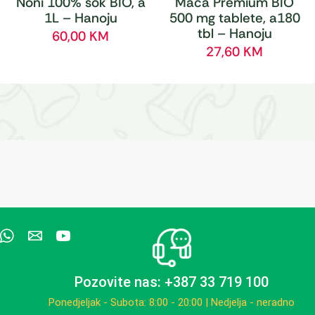
Noni 100% sok BIO, a
Maca Premium BIO
1L – Hanoju
500 mg tablete, a180
tbl – Hanoju
60,00
KM
27,60
KM
Pozovite nas: +387 33 719 100
Ponedjeljak - Subota: 8:00 - 20:00 | Nedjelja - neradno