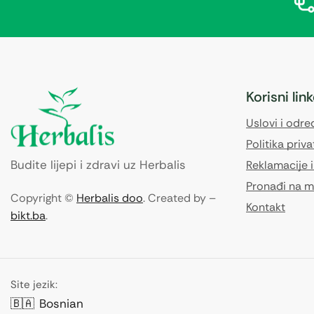
Korisni lin
Uslovi i odr
Politika priva
Budite lijepi i zdravi uz Herbalis
Reklamacije i
Pronađi na m
Copyright ©
Herbalis doo
. Created by –
Kontakt
bikt.ba
.
Site jezik:
🇧🇦
Bosnian