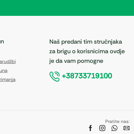
un
Naš predani tim stručnjaka
za brigu o korisnicima ovdje
je da vam pomogne
narudžbi
čuna
+38733719100
zimanja
Pratite nas: