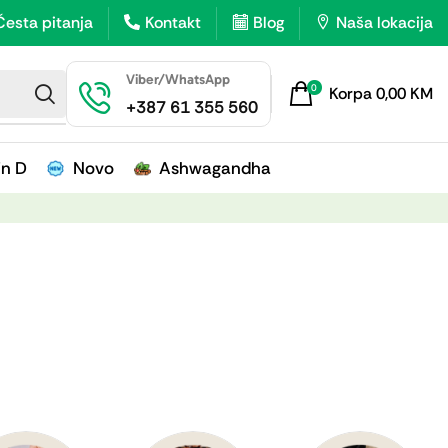
Česta pitanja
Kontakt
Blog
Naša lokacija
Viber/WhatsApp
0
Korpa
0,00
KM
+387 61 355 560
in D
Novo
Ashwagandha