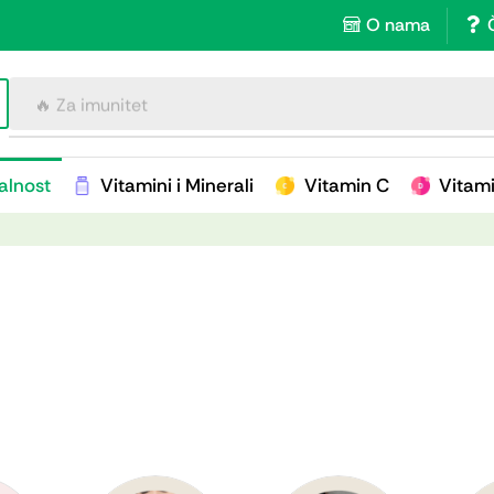
O nama
🔥 Za imunitet
alnost
Vitamini i Minerali
Vitamin C
Vitam