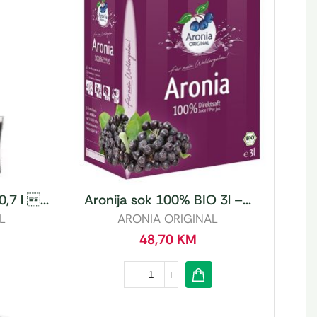
,7 l ...
Aronija sok 100% BIO 3l –...
L
ARONIA ORIGINAL
48,70
KM