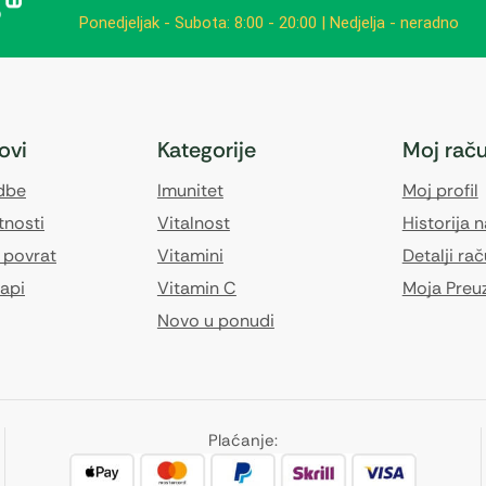
Ponedjeljak - Subota: 8:00 - 20:00 | Nedjelja - neradno
kovi
Kategorije
Moj rač
edbe
Imunitet
Moj profil
tnosti
Vitalnost
Historija 
 povrat
Vitamini
Detalji ra
api
Vitamin C
Moja Preu
Novo u ponudi
Plaćanje: