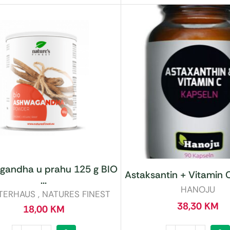
gandha u prahu 125 g BIO
Astaksantin + Vitamin C
...
HANOJU
TERHAUS
,
NATURES FINEST
38,30
KM
18,00
KM