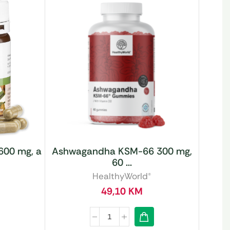
600 mg, a
Ashwagandha KSM-66 300 mg,
60 ...
HealthyWorld®
49,10
KM