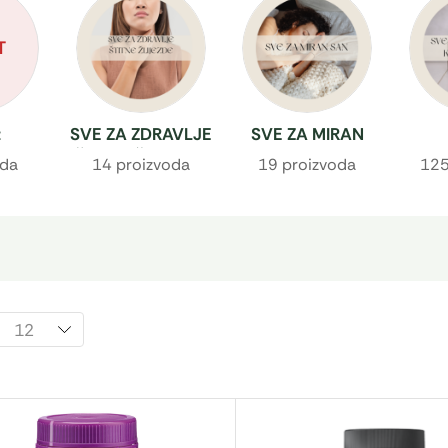
T
t
SVE ZA ZDRAVLJE
SVE ZA MIRAN
ŠTITNE ŽLIJEZDE
SAN
BEZ
oda
14 proizvoda
19 proizvoda
125
KAP