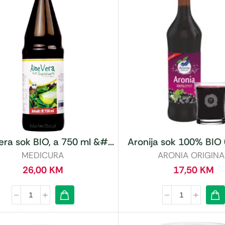
era sok BIO, a 750 ml &#...
Aronija sok 100% BIO 0
MEDICURA
ARONIA ORIGINA
26,00
KM
17,50
KM