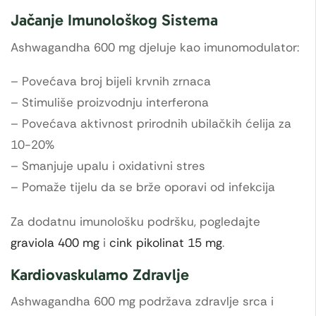
Jačanje Imunološkog Sistema
Ashwagandha 600 mg djeluje kao imunomodulator:
– Povećava broj bijeli krvnih zrnaca
– Stimuliše proizvodnju interferona
– Povećava aktivnost prirodnih ubilačkih ćelija za
10-20%
– Smanjuje upalu i oxidativni stres
– Pomaže tijelu da se brže oporavi od infekcija
Za dodatnu imunološku podršku, pogledajte
graviola 400 mg
i
cink pikolinat 15 mg
.
Kardiovaskulamo Zdravlje
Ashwagandha 600 mg podržava zdravlje srca i