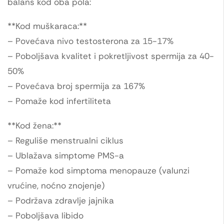
balans kod oba pola:
**Kod muškaraca:**
– Povećava nivo testosterona za 15-17%
– Poboljšava kvalitet i pokretljivost spermija za 40-
50%
– Povećava broj spermija za 167%
– Pomaže kod infertiliteta
**Kod žena:**
– Reguliše menstrualni ciklus
– Ublažava simptome PMS-a
– Pomaže kod simptoma menopauze (valunzi
vrućine, noćno znojenje)
– Podržava zdravlje jajnika
– Poboljšava libido