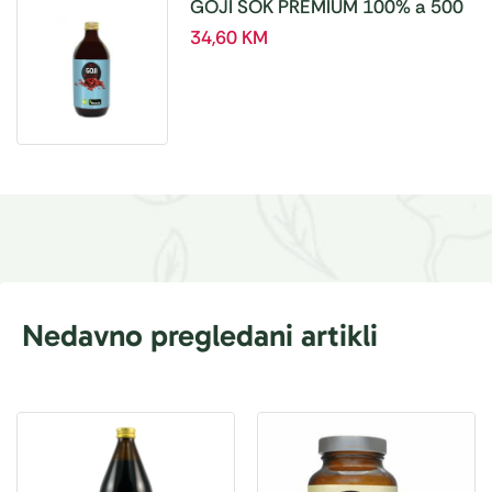
GOJI SOK PREMIUM 100% a 500
ml
34,60
KM
Nedavno pregledani artikli