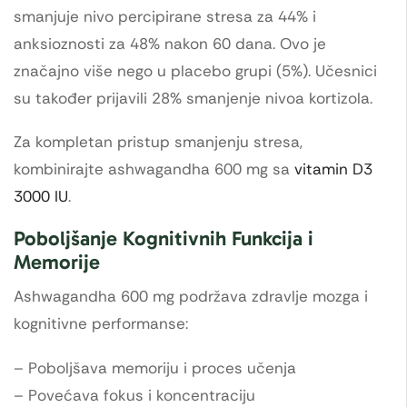
smanjuje nivo percipirane stresa za 44% i
anksioznosti za 48% nakon 60 dana. Ovo je
značajno više nego u placebo grupi (5%). Učesnici
su također prijavili 28% smanjenje nivoa kortizola.
Za kompletan pristup smanjenju stresa,
kombinirajte ashwagandha 600 mg sa
vitamin D3
3000 IU
.
Poboljšanje Kognitivnih Funkcija i
Memorije
Ashwagandha 600 mg podržava zdravlje mozga i
kognitivne performanse:
– Poboljšava memoriju i proces učenja
– Povećava fokus i koncentraciju