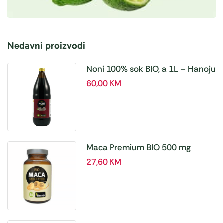
Nedavni proizvodi
Noni 100% sok BIO, a 1L – Hanoju
60,00
KM
Maca Premium BIO 500 mg
tablete, a180 tbl – Hanoju
27,60
KM