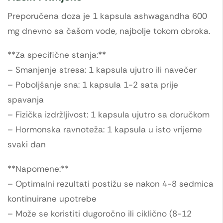
Preporučena doza je 1 kapsula ashwagandha 600
mg dnevno sa čašom vode, najbolje tokom obroka.
**Za specifične stanja:**
– Smanjenje stresa: 1 kapsula ujutro ili navečer
– Poboljšanje sna: 1 kapsula 1-2 sata prije
spavanja
– Fizička izdržljivost: 1 kapsula ujutro sa doručkom
– Hormonska ravnoteža: 1 kapsula u isto vrijeme
svaki dan
**Napomene:**
– Optimalni rezultati postižu se nakon 4-8 sedmica
kontinuirane upotrebe
– Može se koristiti dugoročno ili ciklično (8-12