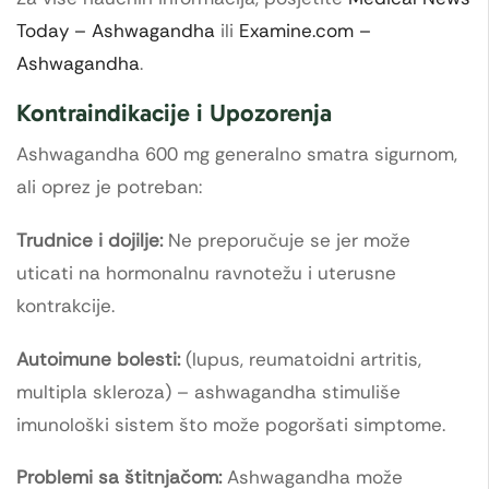
Today – Ashwagandha
ili
Examine.com –
Ashwagandha
.
Kontraindikacije i Upozorenja
Ashwagandha 600 mg generalno smatra sigurnom,
ali oprez je potreban:
Trudnice i dojilje:
Ne preporučuje se jer može
uticati na hormonalnu ravnotežu i uterusne
kontrakcije.
Autoimune bolesti:
(lupus, reumatoidni artritis,
multipla skleroza) – ashwagandha stimuliše
imunološki sistem što može pogoršati simptome.
Problemi sa štitnjačom:
Ashwagandha može