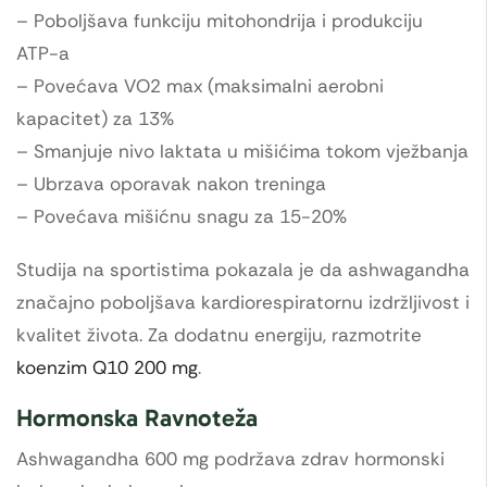
– Poboljšava funkciju mitohondrija i produkciju
ATP-a
– Povećava VO2 max (maksimalni aerobni
kapacitet) za 13%
– Smanjuje nivo laktata u mišićima tokom vježbanja
– Ubrzava oporavak nakon treninga
– Povećava mišićnu snagu za 15-20%
Studija na sportistima pokazala je da ashwagandha
značajno poboljšava kardiorespiratornu izdržljivost i
kvalitet života. Za dodatnu energiju, razmotrite
koenzim Q10 200 mg
.
Hormonska Ravnoteža
Ashwagandha 600 mg podržava zdrav hormonski