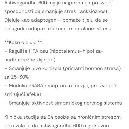
Ashwagandha 600 mg je najpoznatija po svojoj
sposobnosti da smanjuje stres i anksioznost.
Djeluje kao adaptogen – pomaže tijelu da se
prilagodi i odupre fizičkom i mentalnom stresu.
**Kako djeluje:**
– Reguliše HPA osu (hipotalamus-hipofiza-
nadbubrežne žlijezde)
– Smanjuje nivo kortizola (primarni hormon stresa)
za 25-30%
– Modulira GABA receptore u mozgu, proizvodeći
smirujući efekat
– Smanjuje aktivnost simpatičkog nervnog sistema
Klinička studija sa 64 osobe sa hroničnim stresom
pokazala je da ashwagandha 600 mg dnevno