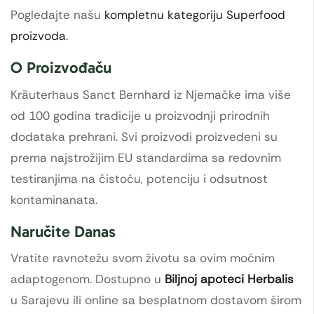
Pogledajte našu
kompletnu kategoriju Superfood
proizvoda
.
O Proizvođaču
Kräuterhaus Sanct Bernhard iz Njemačke ima više
od 100 godina tradicije u proizvodnji prirodnih
dodataka prehrani. Svi proizvodi proizvedeni su
prema najstrožijim EU standardima sa redovnim
testiranjima na čistoću, potenciju i odsutnost
kontaminanata.
Naručite Danas
Vratite ravnotežu svom životu sa ovim moćnim
adaptogenom. Dostupno u
Biljnoj apoteci Herbalis
u Sarajevu ili online sa besplatnom dostavom širom