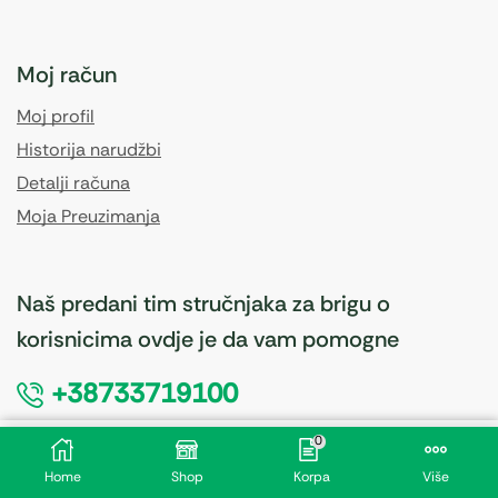
Moj račun
Moj profil
Historija narudžbi
Detalji računa
Moja Preuzimanja
Naš predani tim stručnjaka za brigu o
korisnicima ovdje je da vam pomogne
+38733719100
0
20,00
KM
Dodaj U Korpu
Home
Shop
Korpa
Više
Site jezik: