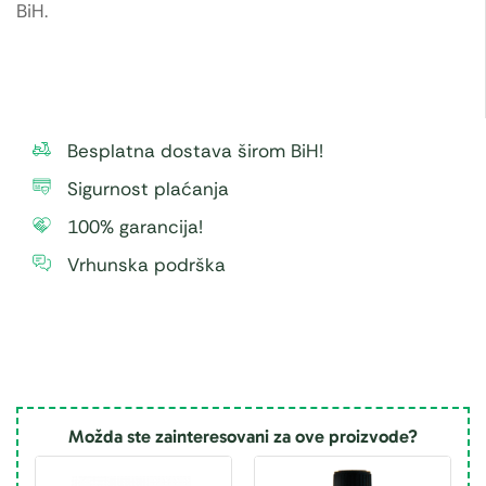
BiH.
Besplatna dostava širom BiH!
Sigurnost plaćanja
100% garancija!
Vrhunska podrška
Možda ste zainteresovani za ove proizvode?