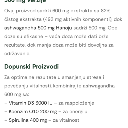
Ovaj proizvod sadrži 600 mg ekstrakta sa 82%
čistog ekstrakta (492 mg aktivnih komponenti), dok
ashwagandha 500 mg Hanoju
sadrži 500 mg. Obe
doze su efikasne – veća doza može dati brže
rezultate, dok manja doza može biti dovoljna za
održavanje.
Dopunski Proizvodi
Za optimalne rezultate u smanjenju stresa i
povećanju vitalnosti, kombinirajte ashwagandha
600 mg sa:
–
Vitamin D3 3000 IU
– za raspoloženje
–
Koenzim Q10 200 mg
– za energiju
–
Spirulina 400 mg
– za vitalnost