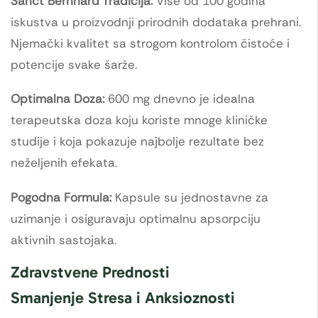
Sanct Bernhard Tradicija:
Više od 100 godina
iskustva u proizvodnji prirodnih dodataka prehrani.
Njemački kvalitet sa strogom kontrolom čistoće i
potencije svake šarže.
Optimalna Doza:
600 mg dnevno je idealna
terapeutska doza koju koriste mnoge kliničke
studije i koja pokazuje najbolje rezultate bez
neželjenih efekata.
Pogodna Formula:
Kapsule su jednostavne za
uzimanje i osiguravaju optimalnu apsorpciju
aktivnih sastojaka.
Zdravstvene Prednosti
Smanjenje Stresa i Anksioznosti