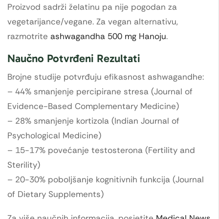
Proizvod sadrži želatinu pa nije pogodan za
vegetarijance/vegane. Za vegan alternativu,
razmotrite
ashwagandha 500 mg Hanoju
.
Naučno Potvrđeni Rezultati
Brojne studije potvrđuju efikasnost ashwagandhe:
– 44% smanjenje percipirane stresa (Journal of
Evidence-Based Complementary Medicine)
– 28% smanjenje kortizola (Indian Journal of
Psychological Medicine)
– 15-17% povećanje testosterona (Fertility and
Sterility)
– 20-30% poboljšanje kognitivnih funkcija (Journal
of Dietary Supplements)
Za više naučnih informacija, posjetite
Medical News