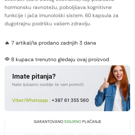
hormonsku ravnotežu, poboljšava kognitivne
funkcije i jača imunološki sistem. 60 kapsula za
dugotrajnu podršku vašem zdravlju.
🔥 7 artikal/la prodano zadnjih 3 dana
8 kupaca trenutno gledaju ovaj proizvod
Imate pitanja?
Naše ljubazno osoblje će vam pomoći!
Viber/Whatsapp :
+387 61 355 560
GARANTOVANO
SIGURNO
PLAĆANJE