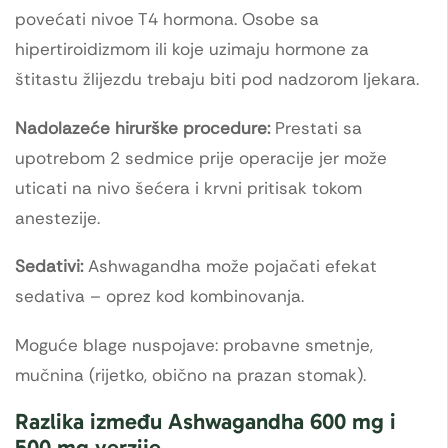
povećati nivoe T4 hormona. Osobe sa
hipertiroidizmom ili koje uzimaju hormone za
štitastu žlijezdu trebaju biti pod nadzorom ljekara.
Nadolazeće hirurške procedure:
Prestati sa
upotrebom 2 sedmice prije operacije jer može
uticati na nivo šećera i krvni pritisak tokom
anestezije.
Sedativi:
Ashwagandha može pojačati efekat
sedativa – oprez kod kombinovanja.
Moguće blage nuspojave: probavne smetnje,
mučnina (rijetko, obično na prazan stomak).
Razlika između Ashwagandha 600 mg i
500 mg verzije