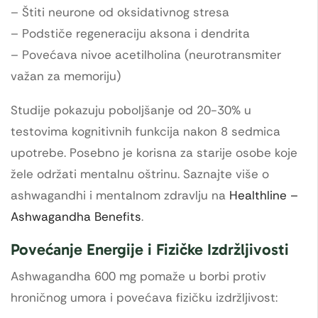
– Štiti neurone od oksidativnog stresa
– Podstiče regeneraciju aksona i dendrita
– Povećava nivoe acetilholina (neurotransmiter
važan za memoriju)
Studije pokazuju poboljšanje od 20-30% u
testovima kognitivnih funkcija nakon 8 sedmica
upotrebe. Posebno je korisna za starije osobe koje
žele održati mentalnu oštrinu. Saznajte više o
ashwagandhi i mentalnom zdravlju na
Healthline –
Ashwagandha Benefits
.
Povećanje Energije i Fizičke Izdržljivosti
Ashwagandha 600 mg pomaže u borbi protiv
hroničnog umora i povećava fizičku izdržljivost: