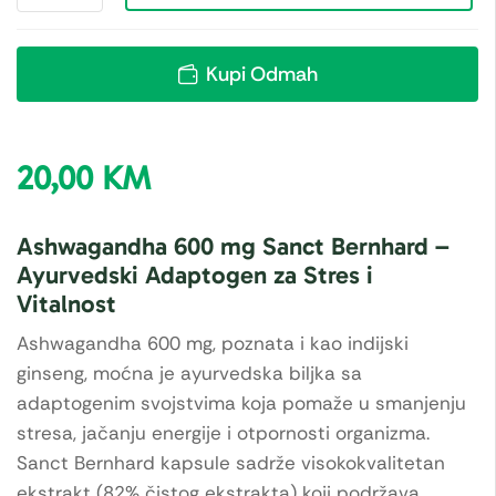
Kupi Odmah
20,00
KM
Ashwagandha 600 mg Sanct Bernhard –
Ayurvedski Adaptogen za Stres i
Vitalnost
Ashwagandha 600 mg, poznata i kao indijski
ginseng, moćna je ayurvedska biljka sa
adaptogenim svojstvima koja pomaže u smanjenju
stresa, jačanju energije i otpornosti organizma.
Sanct Bernhard kapsule sadrže visokokvalitetan
ekstrakt (82% čistog ekstrakta) koji podržava