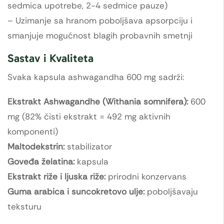
sedmica upotrebe, 2-4 sedmice pauze)
– Uzimanje sa hranom poboljšava apsorpciju i
smanjuje mogućnost blagih probavnih smetnji
Sastav i Kvaliteta
Svaka kapsula ashwagandha 600 mg sadrži:
Ekstrakt Ashwagandhe (Withania somnifera):
600
mg (82% čisti ekstrakt = 492 mg aktivnih
komponenti)
Maltodekstrin:
stabilizator
Goveđa želatina:
kapsula
Ekstrakt riže i ljuska riže:
prirodni konzervans
Guma arabica i suncokretovo ulje:
poboljšavaju
teksturu