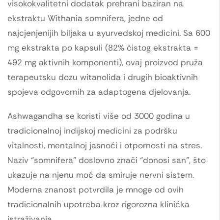
visokokvalitetni dodatak prehrani baziran na
ekstraktu Withania somnifera, jedne od
najcjenjenijih biljaka u ayurvedskoj medicini. Sa 600
mg ekstrakta po kapsuli (82% čistog ekstrakta =
492 mg aktivnih komponenti), ovaj proizvod pruža
terapeutsku dozu witanolida i drugih bioaktivnih
spojeva odgovornih za adaptogena djelovanja.
Ashwagandha se koristi više od 3000 godina u
tradicionalnoj indijskoj medicini za podršku
vitalnosti, mentalnoj jasnoći i otpornosti na stres.
Naziv “somnifera” doslovno znači “donosi san”, što
ukazuje na njenu moć da smiruje nervni sistem.
Moderna znanost potvrdila je mnoge od ovih
tradicionalnih upotreba kroz rigorozna klinička
istraživanja.