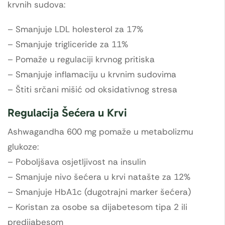
krvnih sudova:
– Smanjuje LDL holesterol za 17%
– Smanjuje trigliceride za 11%
– Pomaže u regulaciji krvnog pritiska
– Smanjuje inflamaciju u krvnim sudovima
– Štiti srčani mišić od oksidativnog stresa
Regulacija Šećera u Krvi
Ashwagandha 600 mg pomaže u metabolizmu
glukoze:
– Poboljšava osjetljivost na insulin
– Smanjuje nivo šećera u krvi natašte za 12%
– Smanjuje HbA1c (dugotrajni marker šećera)
– Koristan za osobe sa dijabetesom tipa 2 ili
predijabesom