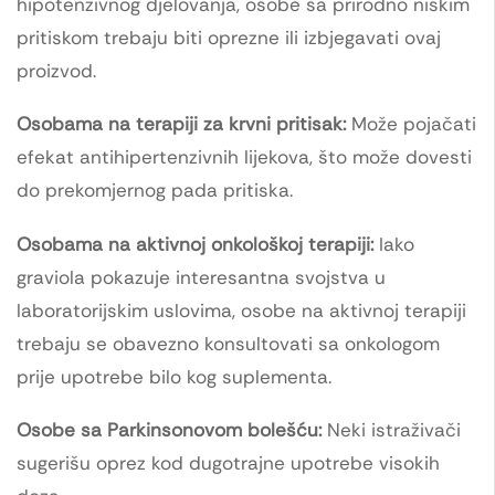
hipotenzivnog djelovanja, osobe sa prirodno niskim
pritiskom trebaju biti oprezne ili izbjegavati ovaj
proizvod.
Osobama na terapiji za krvni pritisak:
Može pojačati
efekat antihipertenzivnih lijekova, što može dovesti
do prekomjernog pada pritiska.
Osobama na aktivnoj onkološkoj terapiji:
Iako
graviola pokazuje interesantna svojstva u
laboratorijskim uslovima, osobe na aktivnoj terapiji
trebaju se obavezno konsultovati sa onkologom
prije upotrebe bilo kog suplementa.
Osobe sa Parkinsonovom bolešću:
Neki istraživači
sugerišu oprez kod dugotrajne upotrebe visokih