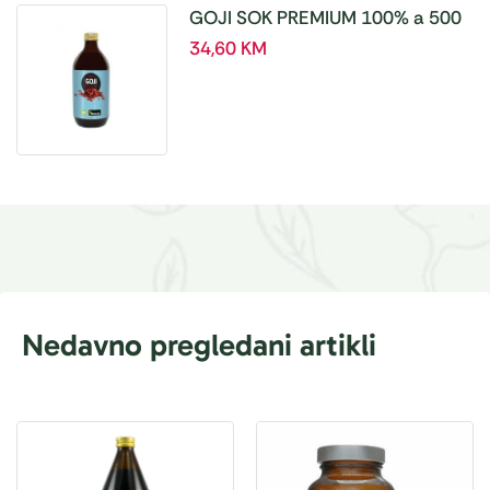
GOJI SOK PREMIUM 100% a 500
ml
34,60
KM
Nedavno pregledani artikli