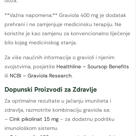
doza.
**Važna napomena:** Graviola 400 mg je dodatak
prehrani i ne zamjenjuje medicinsku terapiju. Ne
koristite je kao zamjenu za konvencionalno liječenje
bilo kojeg medicinskog stanja.
Za više naučnih informacija o gravioli i njenim
svojstvima, posjetite
Healthline – Soursop Benefits
ili
NCBI – Graviola Research
.
Dopunski Proizvodi za Zdravlje
Za optimalne rezultate u jačanju imuniteta i
zdravlja, razmotrite kombinaciju graviola sa:
–
Cink pikolinat 15 mg
– za dodatnu podršku
imunološkom sistemu