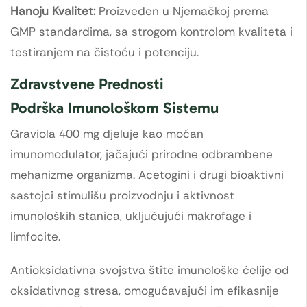
Hanoju Kvalitet:
Proizveden u Njemačkoj prema
GMP standardima, sa strogom kontrolom kvaliteta i
testiranjem na čistoću i potenciju.
Zdravstvene Prednosti
Podrška Imunološkom Sistemu
Graviola 400 mg djeluje kao moćan
imunomodulator, jačajući prirodne odbrambene
mehanizme organizma. Acetogini i drugi bioaktivni
sastojci stimulišu proizvodnju i aktivnost
imunoloških stanica, uključujući makrofage i
limfocite.
Antioksidativna svojstva štite imunološke ćelije od
oksidativnog stresa, omogućavajući im efikasnije