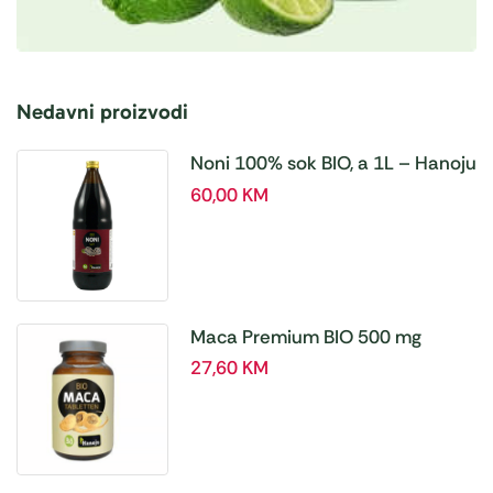
Nedavni proizvodi
Noni 100% sok BIO, a 1L – Hanoju
60,00
KM
Maca Premium BIO 500 mg
tablete, a180 tbl – Hanoju
27,60
KM