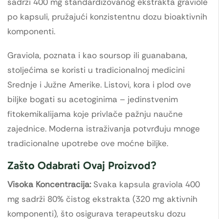
sadrži 400 mg standardizovanog ekstrakta graviole
po kapsuli, pružajući konzistentnu dozu bioaktivnih
komponenti.
Graviola, poznata i kao soursop ili guanabana,
stoljećima se koristi u tradicionalnoj medicini
Srednje i Južne Amerike. Listovi, kora i plod ove
biljke bogati su acetoginima – jedinstvenim
fitokemikalijama koje privlače pažnju naučne
zajednice. Moderna istraživanja potvrđuju mnoge
tradicionalne upotrebe ove moćne biljke.
Zašto Odabrati Ovaj Proizvod?
Visoka Koncentracija:
Svaka kapsula graviola 400
mg sadrži 80% čistog ekstrakta (320 mg aktivnih
komponenti), što osigurava terapeutsku dozu