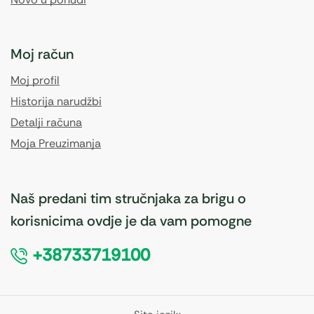
Moj račun
Moj profil
Historija narudžbi
Detalji računa
Moja Preuzimanja
Naš predani tim stručnjaka za brigu o
korisnicima ovdje je da vam pomogne
+38733719100