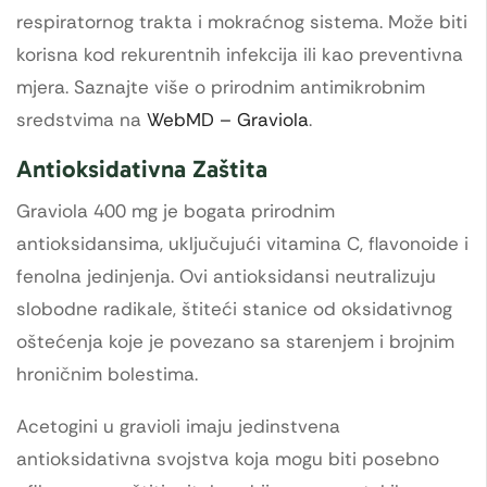
respiratornog trakta i mokraćnog sistema. Može biti
korisna kod rekurentnih infekcija ili kao preventivna
mjera. Saznajte više o prirodnim antimikrobnim
sredstvima na
WebMD – Graviola
.
Antioksidativna Zaštita
Graviola 400 mg je bogata prirodnim
antioksidansima, uključujući vitamina C, flavonoide i
fenolna jedinjenja. Ovi antioksidansi neutralizuju
slobodne radikale, štiteći stanice od oksidativnog
oštećenja koje je povezano sa starenjem i brojnim
hroničnim bolestima.
Acetogini u gravioli imaju jedinstvena
antioksidativna svojstva koja mogu biti posebno