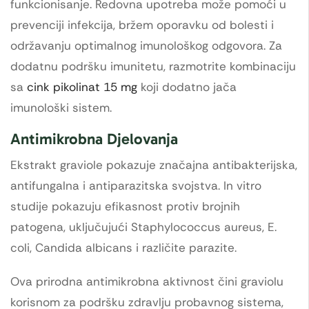
funkcionisanje. Redovna upotreba može pomoći u
prevenciji infekcija, bržem oporavku od bolesti i
održavanju optimalnog imunološkog odgovora. Za
dodatnu podršku imunitetu, razmotrite kombinaciju
sa
cink pikolinat 15 mg
koji dodatno jača
imunološki sistem.
Antimikrobna Djelovanja
Ekstrakt graviole pokazuje značajna antibakterijska,
antifungalna i antiparazitska svojstva. In vitro
studije pokazuju efikasnost protiv brojnih
patogena, uključujući Staphylococcus aureus, E.
coli, Candida albicans i različite parazite.
Ova prirodna antimikrobna aktivnost čini graviolu
korisnom za podršku zdravlju probavnog sistema,