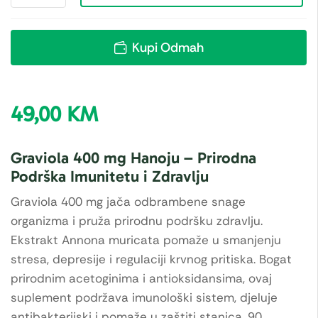
Kupi Odmah
49,00
KM
Graviola 400 mg Hanoju – Prirodna
Podrška Imunitetu i Zdravlju
Graviola 400 mg jača odbrambene snage
organizma i pruža prirodnu podršku zdravlju.
Ekstrakt Annona muricata pomaže u smanjenju
stresa, depresije i regulaciji krvnog pritiska. Bogat
prirodnim acetoginima i antioksidansima, ovaj
suplement podržava imunološki sistem, djeluje
antibakterijski i pomaže u zaštiti stanica. 90