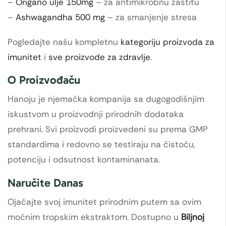
–
Origano ulje 150mg
– za antimikrobnu zaštitu
–
Ashwagandha 500 mg
– za smanjenje stresa
Pogledajte našu kompletnu
kategoriju proizvoda za
imunitet
i
sve proizvode za zdravlje
.
O Proizvođaču
Hanoju je njemačka kompanija sa dugogodišnjim
iskustvom u proizvodnji prirodnih dodataka
prehrani. Svi proizvodi proizvedeni su prema GMP
standardima i redovno se testiraju na čistoću,
potenciju i odsutnost kontaminanata.
Naručite Danas
Ojačajte svoj imunitet prirodnim putem sa ovim
moćnim tropskim ekstraktom. Dostupno u
Biljnoj