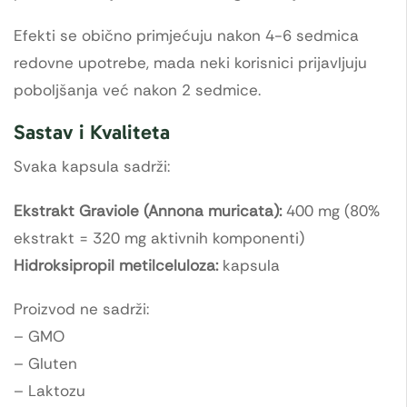
Efekti se obično primjećuju nakon 4-6 sedmica
redovne upotrebe, mada neki korisnici prijavljuju
poboljšanja već nakon 2 sedmice.
Sastav i Kvaliteta
Svaka kapsula sadrži:
Ekstrakt Graviole (Annona muricata):
400 mg (80%
ekstrakt = 320 mg aktivnih komponenti)
Hidroksipropil metilceluloza:
kapsula
Proizvod ne sadrži:
– GMO
– Gluten
– Laktozu