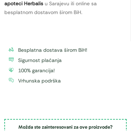
apoteci Herbalis
u Sarajevu ili online sa
besplatnom dostavom širom BiH.
Besplatna dostava širom BiH!
Sigurnost plaćanja
100% garancija!
Vrhunska podrška
Možda ste zainteresovani za ove proizvode?