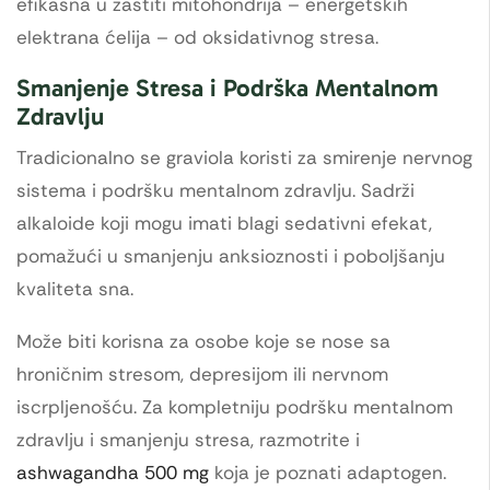
efikasna u zaštiti mitohondrija – energetskih
elektrana ćelija – od oksidativnog stresa.
Smanjenje Stresa i Podrška Mentalnom
Zdravlju
Tradicionalno se graviola koristi za smirenje nervnog
sistema i podršku mentalnom zdravlju. Sadrži
alkaloide koji mogu imati blagi sedativni efekat,
pomažući u smanjenju anksioznosti i poboljšanju
kvaliteta sna.
Može biti korisna za osobe koje se nose sa
hroničnim stresom, depresijom ili nervnom
iscrpljenošću. Za kompletniju podršku mentalnom
zdravlju i smanjenju stresa, razmotrite i
ashwagandha 500 mg
koja je poznati adaptogen.