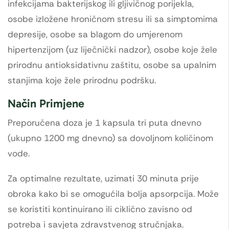
infekcijama bakterijskog ili gljivičnog porijekla,
osobe izložene hroničnom stresu ili sa simptomima
depresije, osobe sa blagom do umjerenom
hipertenzijom (uz liječnički nadzor), osobe koje žele
prirodnu antioksidativnu zaštitu, osobe sa upalnim
stanjima koje žele prirodnu podršku.
Način Primjene
Preporučena doza je 1 kapsula tri puta dnevno
(ukupno 1200 mg dnevno) sa dovoljnom količinom
vode.
Za optimalne rezultate, uzimati 30 minuta prije
obroka kako bi se omogućila bolja apsorpcija. Može
se koristiti kontinuirano ili ciklično zavisno od
potreba i savjeta zdravstvenog stručnjaka.