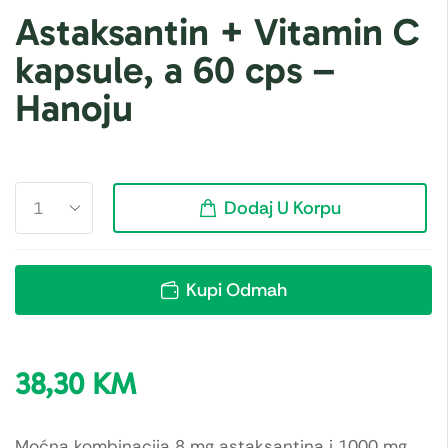
Astaksantin + Vitamin C
kapsule, a 60 cps –
Hanoju
Dodaj U Korpu
Kupi Odmah
38,30
KM
Moćna kombinacija 8 mg astaksantina i 1000 mg