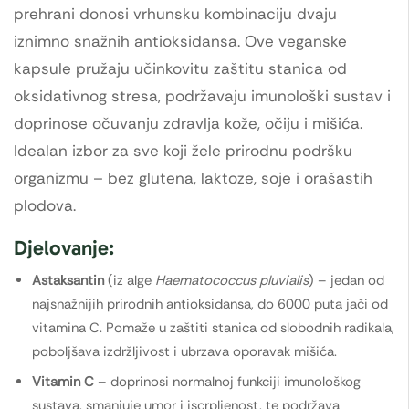
prehrani donosi vrhunsku kombinaciju dvaju
iznimno snažnih antioksidansa. Ove veganske
kapsule pružaju učinkovitu zaštitu stanica od
oksidativnog stresa, podržavaju imunološki sustav i
doprinose očuvanju zdravlja kože, očiju i mišića.
Idealan izbor za sve koji žele prirodnu podršku
organizmu – bez glutena, laktoze, soje i orašastih
plodova.
Djelovanje:
Astaksantin
(iz alge
Haematococcus pluvialis
) – jedan od
najsnažnijih prirodnih antioksidansa, do 6000 puta jači od
vitamina C. Pomaže u zaštiti stanica od slobodnih radikala,
poboljšava izdržljivost i ubrzava oporavak mišića.
Vitamin C
– doprinosi normalnoj funkciji imunološkog
sustava, smanjuje umor i iscrpljenost, te podržava