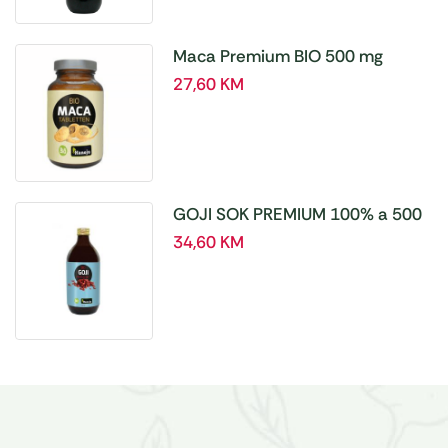
Maca Premium BIO 500 mg
tablete, a180 tbl – Hanoju
27,60
KM
GOJI SOK PREMIUM 100% a 500
ml
34,60
KM