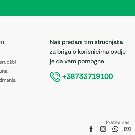
un
Naš predani tim stručnjaka
za brigu o korisnicima ovdje
je da vam pomogne
narudžbi
čuna
+38733719100
zimanja
Pratite nas: