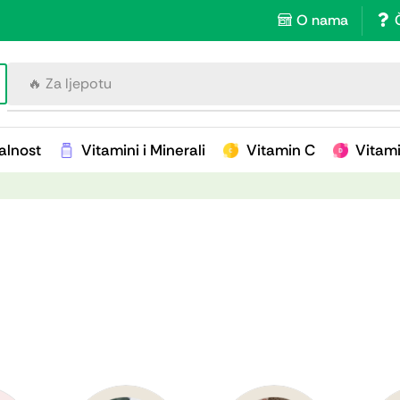
O nama
🔥 Za imunitet
alnost
Vitamini i Minerali
Vitamin C
Vitam