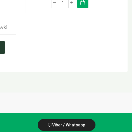
avki
Viber / Whatsapp