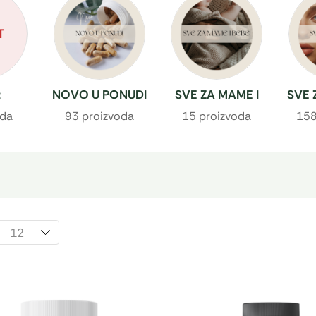
T
t
NOVO U PONUDI
SVE ZA MAME I
SVE 
BEBE
oda
93 proizvoda
15 proizvoda
158