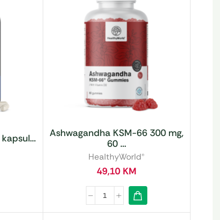
Ashwagandha KSM-66 300 mg,
kapsul...
60 ...
HealthyWorld®
49,10
KM