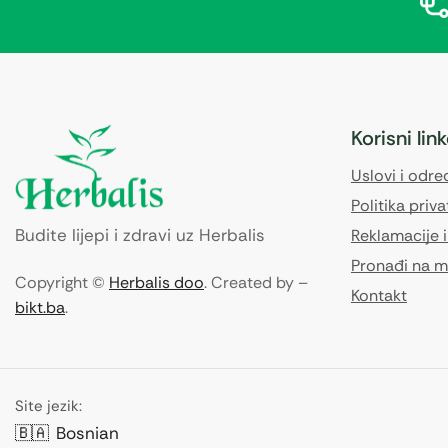
Korisni lin
Uslovi i odr
Politika priva
Budite lijepi i zdravi uz Herbalis
Reklamacije i
Pronađi na m
Copyright ©
Herbalis doo
. Created by –
Kontakt
bikt.ba
.
Site jezik:
🇧🇦
Bosnian