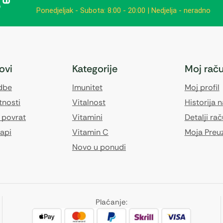
Ponedjeljak - Subota: 8:00 - 20:00 | Nedjelja - neradno
kovi
Kategorije
Moj rač
edbe
Imunitet
Moj profil
tnosti
Vitalnost
Historija 
 povrat
Vitamini
Detalji ra
api
Vitamin C
Moja Preu
Novo u ponudi
Plaćanje: