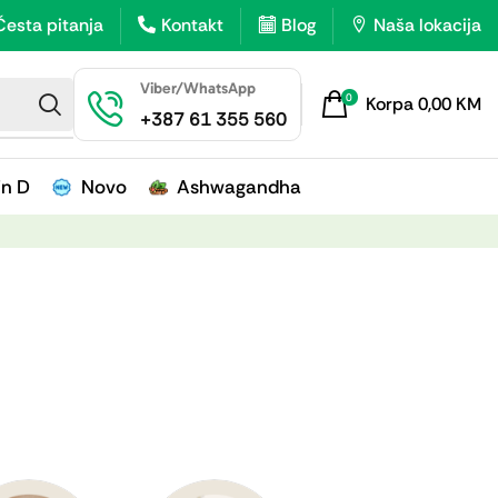
Česta pitanja
Kontakt
Blog
Naša lokacija
Viber/WhatsApp
0
Korpa
0,00
KM
+387 61 355 560
in D
Novo
Ashwagandha