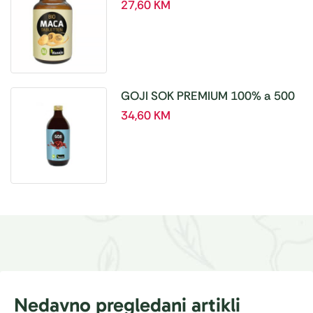
tablete, a180 tbl – Hanoju
27,60
KM
GOJI SOK PREMIUM 100% a 500
ml
34,60
KM
Nedavno pregledani artikli