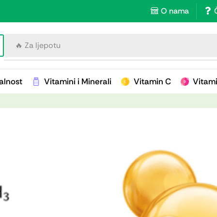
O nama
🔥 Za imunitet
alnost
Vitamini i Minerali
Vitamin C
Vitam