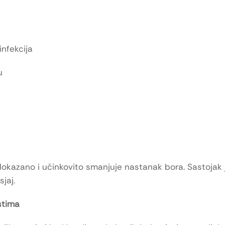
infekcija
u
 dokazano i učinkovito smanjuje nastanak bora. Sastojak
jaj.
stima