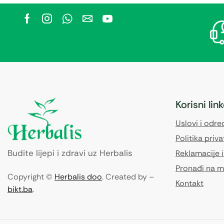
Korisni lin
Uslovi i odr
Politika priva
Budite lijepi i zdravi uz Herbalis
Reklamacije i
Pronađi na m
Copyright ©
Herbalis doo
. Created by –
Kontakt
bikt.ba
.