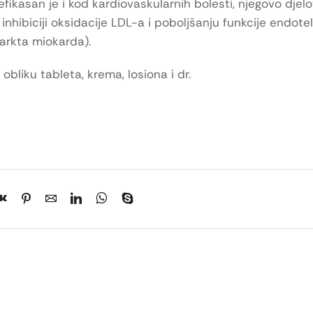
ikasan je i kod kardiovaskularnih bolesti, njegovo djel
hibiciji oksidacije LDL-a i poboljšanju funkcije endotel
farkta miokarda).
bliku tableta, krema, losiona i dr.