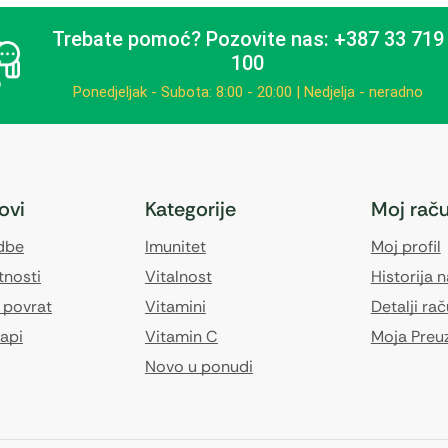
Trebate pomoć?
Pozovite nas: +387 33 719
100
Ponedjeljak - Subota: 8:00 - 20:00 | Nedjelja - neradno
kovi
Kategorije
Moj rač
edbe
Imunitet
Moj profil
tnosti
Vitalnost
Historija 
 povrat
Vitamini
Detalji ra
api
Vitamin C
Moja Preu
Novo u ponudi