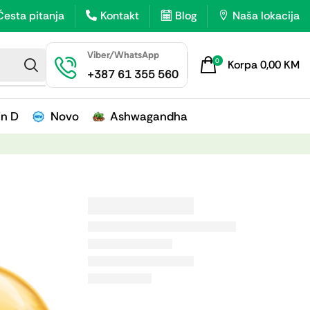
Česta pitanja
Kontakt
Blog
Naša lokacija
Viber/WhatsApp
0
Korpa
0,00
KM
+387 61 355 560
in D
Novo
Ashwagandha