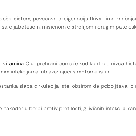
loški sistem, povećava oksigenaciju tkiva i ima značaja
 sa dijabetesom, mišićnom distrofijom i drugim patološ
i vitamina C
u prehrani pomaže kod kontrole nivoa hist
im infekcijama, ublažavajući simptome istih.
stanka slaba cirkulacija iste, obzirom da poboljšava cir
 također u borbi protiv pretilosti, gljivičnih infekcija k