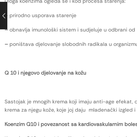
Uloga koenzima ogleda se i kod procesa starenja:
– prirodno usporava starenje
–
obnavlja imunološki sistem i sudjeluje u odbrani od 
–
poništava djelovanje slobodnih radikala u organizm
Q 10 i njegovo djelovanje na kožu
Sastojak je mnogih krema koji imaju anti-age efekat,
krema za njegu kože, koje joj daju mladenački izgled i s
Koenzim Q10 i povezanost sa kardiovaskularnim bole