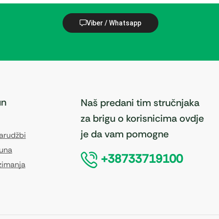
Viber / Whatsapp
un
Naš predani tim stručnjaka
za brigu o korisnicima ovdje
je da vam pomogne
narudžbi
čuna
+38733719100
zimanja