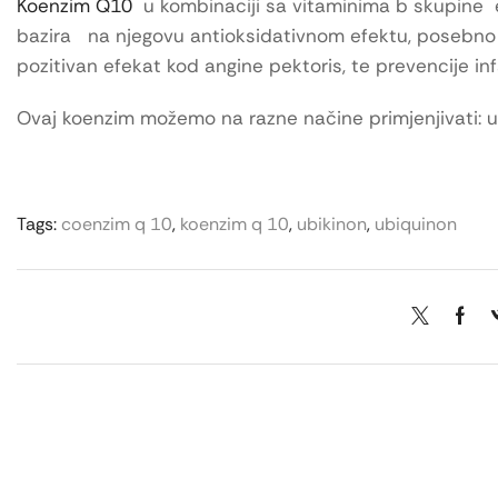
Koenzim Q10
u kombinaciji sa vitaminima b skupine ef
bazira na njegovu antioksidativnom efektu, posebno in
pozitivan efekat kod angine pektoris, te prevencije in
Ovaj koenzim možemo na razne načine primjenjivati: u o
Tags:
coenzim q 10
,
koenzim q 10
,
ubikinon
,
ubiquinon