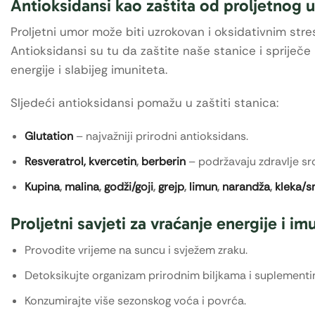
Antioksidansi kao zaštita od proljetnog 
Proljetni umor može biti uzrokovan i oksidativnim stres
Antioksidansi su tu da zaštite naše stanice i spriječ
energije i slabijeg imuniteta.
Sljedeći antioksidansi pomažu u zaštiti stanica:
Glutation
– najvažniji prirodni antioksidans.
Resveratrol,
kvercetin
,
berberin
– podržavaju zdravlje srca
Kupina
,
malina
,
godži/goji
,
grejp
,
limun
,
narandža
,
kleka/
Proljetni savjeti za vraćanje energije i im
Provodite vrijeme na suncu i svježem zraku.
Detoksikujte organizam prirodnim biljkama i suplementi
Konzumirajte više sezonskog voća i povrća.