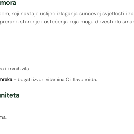
umora
om, koji nastaje uslijed izlaganja sunčevoj svjetlosti i z
e prerano starenje i oštećenja koja mogu dovesti do sma
 i krvnih žila.
smreka
– bogati izvori vitamina C i flavonoida.
uniteta
ma.