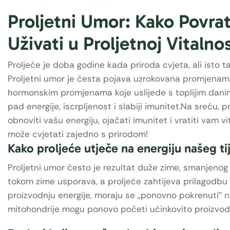
Proljetni Umor: Kako Povrati
Uživati u Proljetnoj Vitalnos
Proljeće je doba godine kada priroda cvjeta, ali isto t
Proljetni umor je česta pojava uzrokovana promjenam
hormonskim promjenama koje uslijede s toplijim danima
pad energije, iscrpljenost i slabiji imunitet.Na sreću
obnoviti vašu energiju, ojačati imunitet i vratiti vam 
može cvjetati zajedno s prirodom!
Kako proljeće utječe na energiju našeg ti
Proljetni umor često je rezultat duže zime, smanjenog u
tokom zime usporava, a proljeće zahtijeva prilagodbu 
proizvodnju energije, moraju se „ponovno pokrenuti” n
mitohondrije mogu ponovo početi učinkovito proizvodi