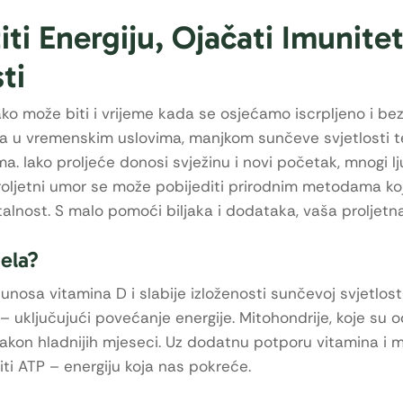
ti Energiju, Ojačati Imunitet
ti
ako može biti i vrijeme kada se osjećamo iscrpljeno i bez
a u vremenskim uslovima, manjkom sunčeve svjetlosti t
. Iako proljeće donosi svježinu i novi početak, mnogi lj
, proljetni umor se može pobijediti prirodnim metodama ko
vitalnost. S malo pomoći biljaka i dodataka, vaša proljetn
jela?
nosa vitamina D i slabije izloženosti sunčevoj svjetlosti
– uključujući povećanje energije. Mitohondrije, koje su 
akon hladnijih mjeseci. Uz dodatnu potporu vitamina i m
ti ATP – energiju koja nas pokreće.