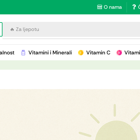
O nama
🔥 Za imunitet
alnost
Vitamini i Minerali
Vitamin C
Vitam