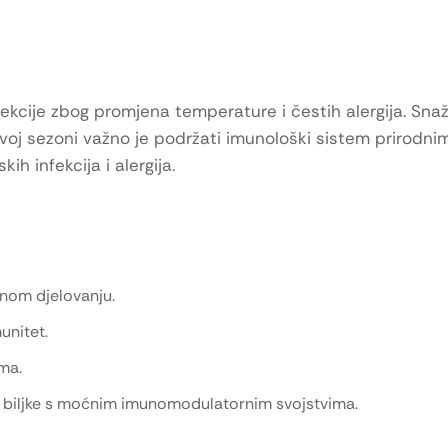
nfekcije zbog promjena temperature i čestih alergija. Sna
U ovoj sezoni važno je podržati imunološki sistem prirodn
h infekcija i alergija.
snom djelovanju.
munitet.
ma.
 biljke s moćnim imunomodulatornim svojstvima.