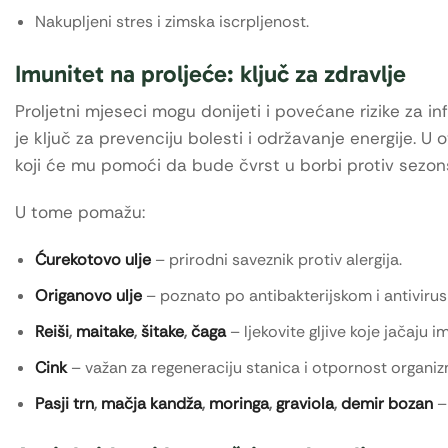
Nakupljeni stres i zimska iscrpljenost.
Imunitet na proljeće: ključ za zdravlje
Proljetni mjeseci mogu donijeti i povećane rizike za i
je ključ za prevenciju bolesti i održavanje energije. 
koji će mu pomoći da bude čvrst u borbi protiv sezonski
U tome pomažu:
Ćurekotovo ulje
– prirodni saveznik protiv alergija.
Origanovo ulje
– poznato po antibakterijskom i antiviru
Reiši
,
maitake
,
šitake
,
čaga
– ljekovite gljive koje jačaju i
Cink
– važan za regeneraciju stanica i otpornost organiz
Pasji trn
,
mačja kandža
,
moringa
,
graviola
,
demir bozan
–