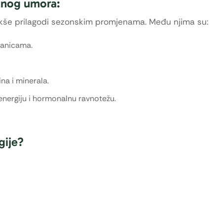
etnog umora:
akše prilagodi sezonskim promjenama. Među njima su:
stanicama.
na i minerala.
energiju i hormonalnu ravnotežu.
gije?