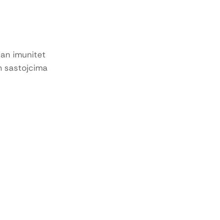
žan imunitet
im sastojcima