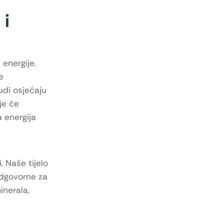
 i
 energije.
e
udi osjećaju
je će
a energija
. Naše tijelo
odgovorne za
inerala,