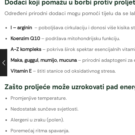
Dodaci koji pomažu u borbi protiv prolj
Određeni prirodni dodaci mogu pomoći tijelu da se l
l – arginin
– poboljšava cirkulaciju i donosi više kisika 
Koenzim Q10
– podržava mitohondrijsku funkciju.
A-Z kompleks
– pokriva širok spektar esencijalnih vitami
Maka
,
guggul
,
mumijo
,
mucuna
– prirodni adaptogeni za 
Vitamin E
– štiti stanice od oksidativnog stresa.
Zašto proljeće može uzrokovati pad ener
Promjenjive temperature.
Nedostatak sunčeve svjetlosti.
Alergeni u zraku (polen).
Poremećaj ritma spavanja.