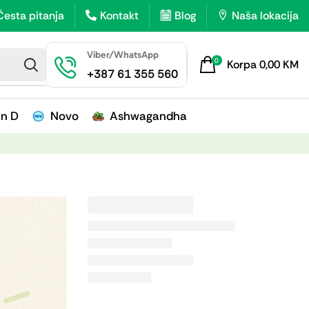
Česta pitanja
Kontakt
Blog
Naša lokacija
Viber/WhatsApp
0
Korpa
0,00
KM
+387 61 355 560
in D
Novo
Ashwagandha