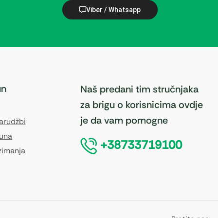
Viber / Whatsapp
un
Naš predani tim stručnjaka
za brigu o korisnicima ovdje
je da vam pomogne
narudžbi
čuna
+38733719100
zimanja