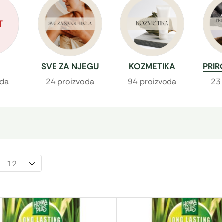
T
t
SVE ZA NJEGU
KOZMETIKA
PRI
TIJELA
oda
24 proizvoda
94 proizvoda
23