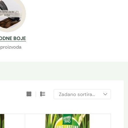
RODNE BOJE
ZA KOSU
 proizvoda