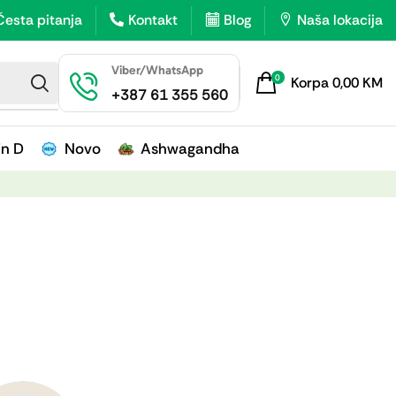
Česta pitanja
Kontakt
Blog
Naša lokacija
Viber/WhatsApp
0
Korpa
0,00
KM
+387 61 355 560
in D
Novo
Ashwagandha