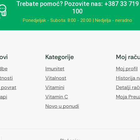
Trebate pomoć?
Pozovite nas: +387 33 719
100
Ponedjeljak - Subota: 8:00 - 20:00 | Nedjelja - neradno
kovi
Kategorije
Moj rač
edbe
Imunitet
Moj profil
tnosti
Vitalnost
Historija 
 povrat
Vitamini
Detalji ra
api
Vitamin C
Moja Preu
Novo u ponudi