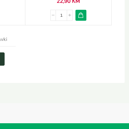
22,90
KM
avki