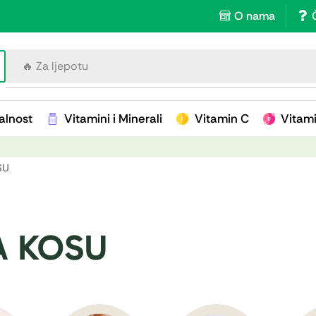
O nama
🔥 Za imunitet
alnost
Vitamini i Minerali
Vitamin C
Vitam
SU
A KOSU