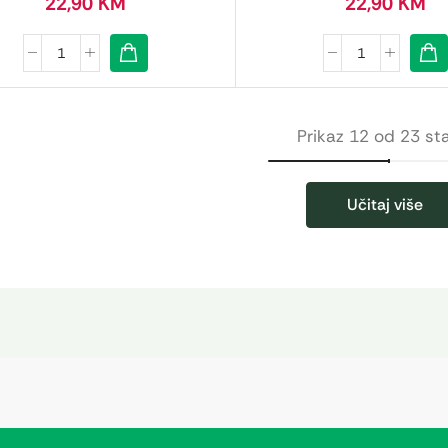
22,90
KM
22,90
KM
Prikaz 12 od 23 st
Učitaj više