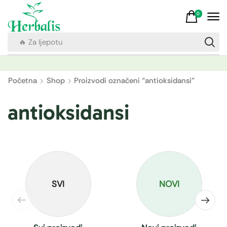
0
🔥 Za imunitet
Početna
Shop
Proizvodi označeni “antioksidansi”
antioksidansi
SVI
NOVI