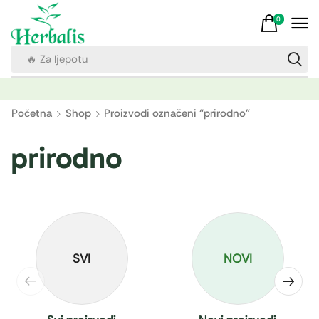
0
🔥 Za ljepotu
Početna
Shop
Proizvodi označeni “prirodno”
prirodno
SVI
NOVI