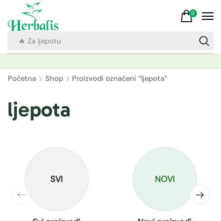
0
🔥 Za ljepotu
Početna
Shop
Proizvodi označeni “ljepota”
ljepota
SVI
NOVI