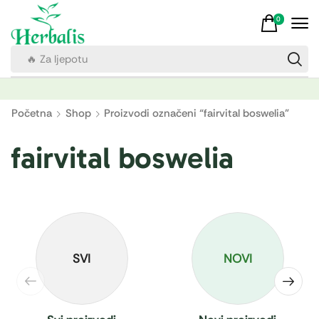
0
🔥 Za ljepotu
Početna
Shop
Proizvodi označeni “fairvital boswelia”
fairvital boswelia
SVI
NOVI