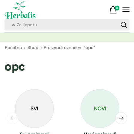
0
🔥 Za ljepotu
Početna
Shop
Proizvodi označeni “opc”
opc
SVI
NOVI