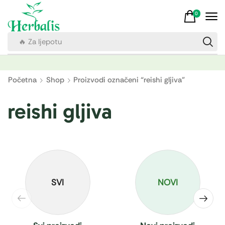
0
🔥 Za ljepotu
Početna
Shop
Proizvodi označeni “reishi gljiva”
reishi gljiva
SVI
NOVI