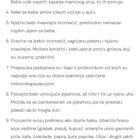
Bebe vole osjetiti lupanje maminog srca, to ih smiruje.
Neke se bebe smire tokom vožnje u autu.
Nježno bebi masirajte stomačić, prethodno namazan
toplim uljem za bebe.
Stavite na bebin stomačić zagrijanu pelenu i nježno
masirajte. Možete koristiti i bebi jastuk protiv grčeva, koji
su izuzetno praktični.
Preporuka pedijatara su i kapi s probiotikom od kojih su
najbolje one čije su dobre bakterije zaštićene
mikroinkapsulacijom.
Pjevajte bebi umirujuće pjesmice, ali tiho i tik uz njeno uho.
Možda će se zainteresirati za pjesmicu pa će prestati
plakati da bi mogla čuti.
Provjerite svoju prehranu ako dojite bebu. Izbacite hranu
koja nadima (grašak, pasulj, kupus), smanjite unos gaziranih
pića, kafe, čokolade, papra, ljute paprike, čilija i drugih jakih