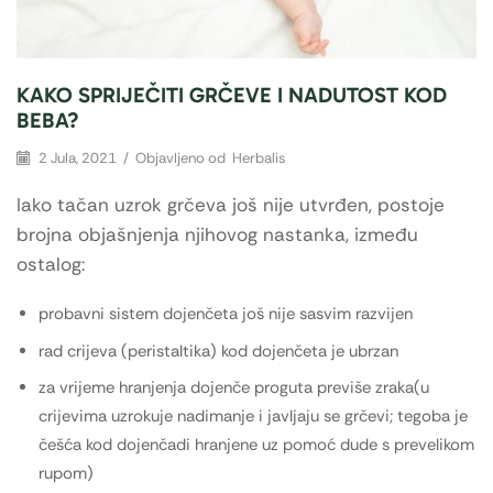
KAKO SPRIJEČITI GRČEVE I NADUTOST KOD
BEBA?
2 Jula, 2021
/
Objavljeno od
Herbalis
Iako tačan uzrok grčeva još nije utvrđen, postoje
brojna objašnjenja njihovog nastanka, između
ostalog:
probavni sistem dojenčeta još nije sasvim razvijen
rad crijeva (peristaltika) kod dojenčeta je ubrzan
za vrijeme hranjenja dojenče proguta previše zraka(u
crijevima uzrokuje nadimanje i javljaju se grčevi; tegoba je
češća kod dojenčadi hranjene uz pomoć dude s prevelikom
rupom)