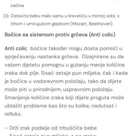
začina.
Ostavite bebu malo samu u krevetiću u mirnoj sobi, s
tihom i umirujućom glazbom (Mozart, Beethoven)
Bočice sa sistemom protiv grčeva (Anti colic)
Anti colic
bočice također mogu dosta pomoći u
sprječavanju nastanka grčeva. Dizajnirane su da
vašem djetetu pomognu u gutanju manje količine
zraka dok pije. Sisač ostaje pun mlijeka, čak i kada
je bočica u vodoravnom položaju, tako da dijete
može piti u prirodnijem, uspravnom položaju.
Smanjenje količine zraka koji dijete proguta može
ublažiti probleme kao što su kolike, nadutost i
refluks.
– Drži zrak podalje od trbuščića bebe
– Sisač ostaje pun mlijeka, a ne zraka