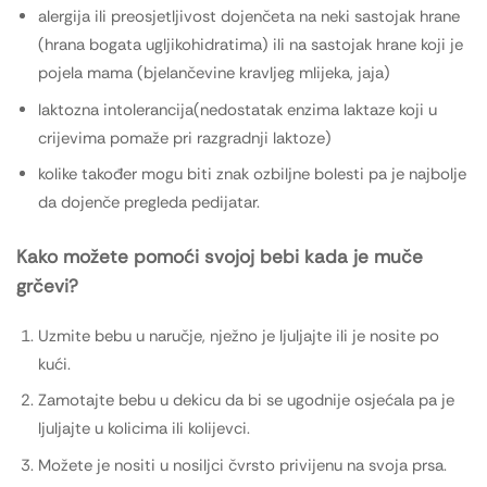
alergija ili preosjetljivost dojenčeta na neki sastojak hrane
(hrana bogata ugljikohidratima) ili na sastojak hrane koji je
pojela mama (bjelančevine kravljeg mlijeka, jaja)
laktozna intolerancija(nedostatak enzima laktaze koji u
crijevima pomaže pri razgradnji laktoze)
kolike također mogu biti znak ozbiljne bolesti pa je najbolje
da dojenče pregleda pedijatar.
Kako možete pomoći svojoj bebi kada je muče
grčevi?
Uzmite bebu u naručje, nježno je ljuljajte ili je nosite po
kući.
Zamotajte bebu u dekicu da bi se ugodnije osjećala pa je
ljuljajte u kolicima ili kolijevci.
Možete je nositi u nosiljci čvrsto privijenu na svoja prsa.