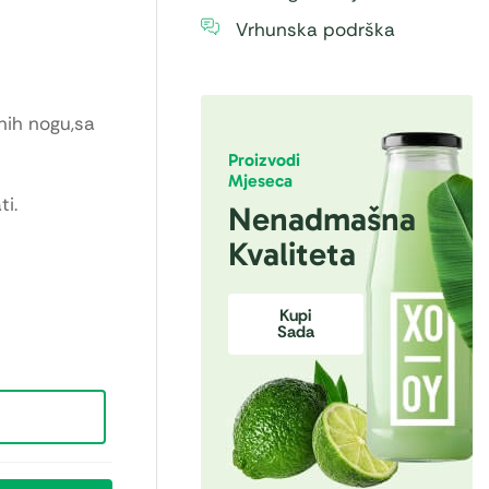
Vrhunska podrška
rnih nogu,sa
Proizvodi
Mjeseca
i.
Nenadmašna
Kvaliteta
Kupi
Sada