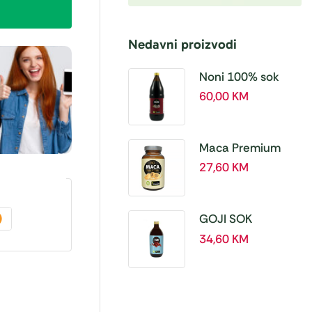
Nedavni proizvodi
Noni 100% sok
BIO, a 1L – Hanoju
60,00
KM
Maca Premium
BIO 500 mg
27,60
KM
tablete, a180 tbl –
Hanoju
GOJI SOK
PREMIUM 100% a
34,60
KM
500 ml