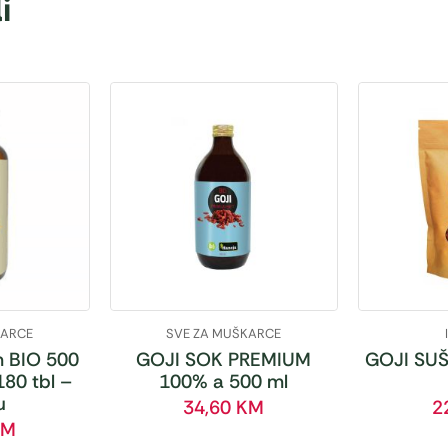
i
KARCE
SVE ZA MUŠKARCE
 BIO 500
GOJI SOK PREMIUM
GOJI SUŠ
180 tbl –
100% a 500 ml
u
34,60
KM
2
KM