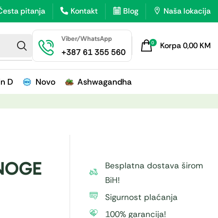
Česta pitanja
Kontakt
Blog
Naša lokacija
Viber/WhatsApp
0
Korpa
0,00
KM
+387 61 355 560
in D
Novo
Ashwagandha
NOGE
Besplatna dostava širom
BiH!
Sigurnost plaćanja
100% garancija!