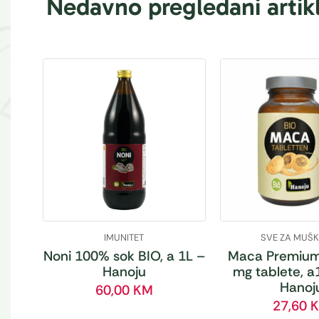
Nedavno pregledani artikl
IMUNITET
SVE ZA MUŠ
Noni 100% sok BIO, a 1L –
Maca Premium
Hanoju
mg tablete, a
Hanoj
60,00
KM
27,60