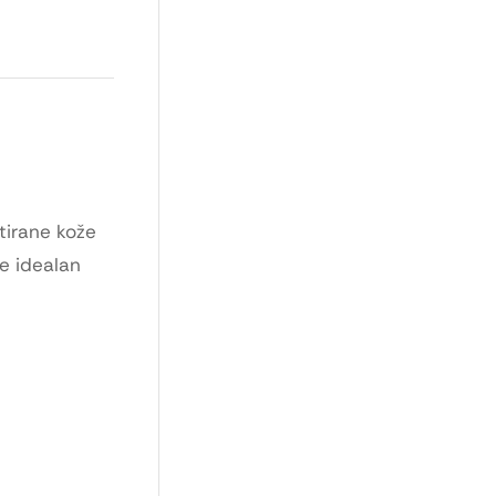
itirane kože
je idealan