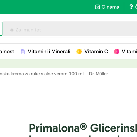
O nama
🔥 Za imunitet
alnost
Vitamini i Minerali
Vitamin C
Vitam
inska krema za ruke s aloe verom 100 ml – Dr. Müller
Primalona® Glicerins