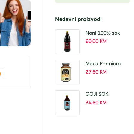
Nedavni proizvodi
Noni 100% sok
BIO, a 1L – Hanoju
60,00
KM
Maca Premium
BIO 500 mg
27,60
KM
tablete, a180 tbl –
Hanoju
GOJI SOK
PREMIUM 100% a
34,60
KM
500 ml