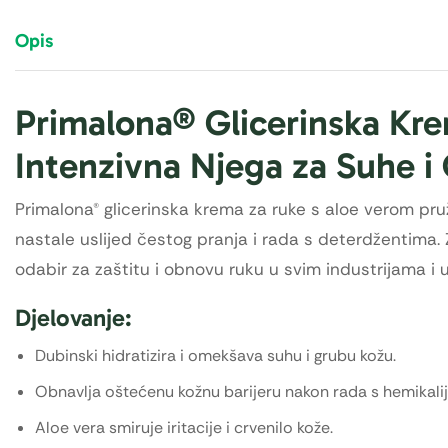
Opis
Primalona® Glicerinska Kr
Intenzivna Njega za Suhe i
Primalona® glicerinska krema za ruke s aloe verom pruža
nastale uslijed čestog pranja i rada s deterdžentima. Z
odabir za zaštitu i obnovu ruku u svim industrijama i 
Djelovanje:
Dubinski hidratizira i omekšava suhu i grubu kožu.
Obnavlja oštećenu kožnu barijeru nakon rada s hemikali
Aloe vera smiruje iritacije i crvenilo kože.