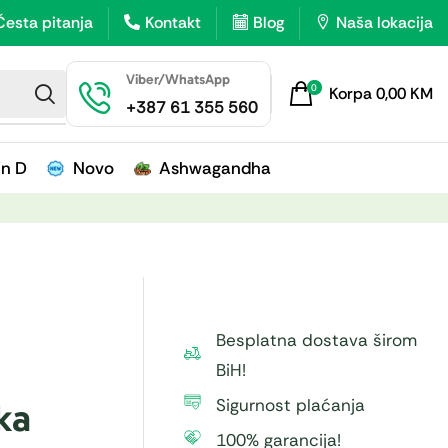
Česta pitanja
Kontakt
Blog
Naša lokacija
Viber/WhatsApp
0
Korpa
0,00
KM
+387 61 355 560
in D
Novo
Ashwagandha
Besplatna dostava širom
BiH!
Sigurnost plaćanja
ka
100% garancija!