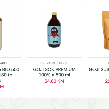
KARCE
SVE ZA MUŠKARCE
 BIO 500
GOJI SOK PREMIUM
GOJI SUŠ
180 tbl –
100% a 500 ml
u
34,60
KM
2
KM