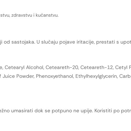
stvu, zdravstvu i kućanstvu.
 od sastojaka. U slučaju pojave iritacije, prestati s up
e, Cetearyl Alcohol, Ceteareth-20, Ceteareth-12, Cetyl 
 Juice Powder, Phenoxyethanol, Ethylhexylglycerin, Car
ežno umasirati dok se potpuno ne upije. Koristiti po potr