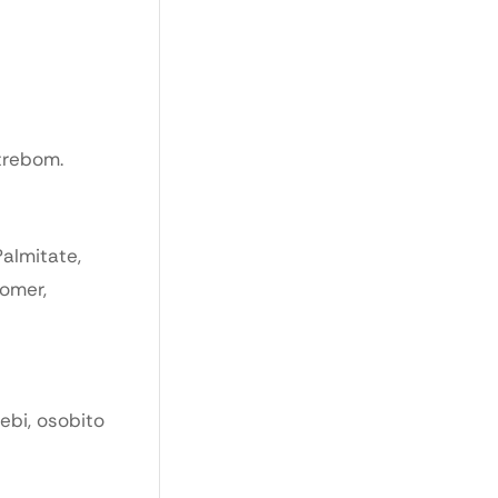
otrebom.
Palmitate,
bomer,
ebi, osobito