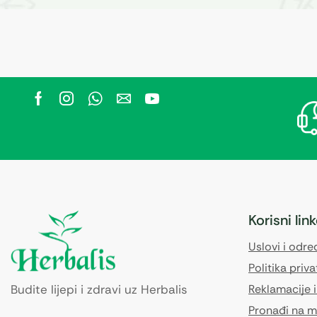
Korisni lin
Uslovi i odr
Politika priva
Budite lijepi i zdravi uz Herbalis
Reklamacije i
Pronađi na m