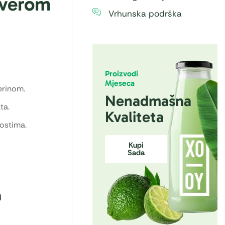
 verom
Vrhunska podrška
Proizvodi
Mjeseca
erinom.
Nenadmašna
ta.
Kvaliteta
nostima.
Kupi
Sada
d