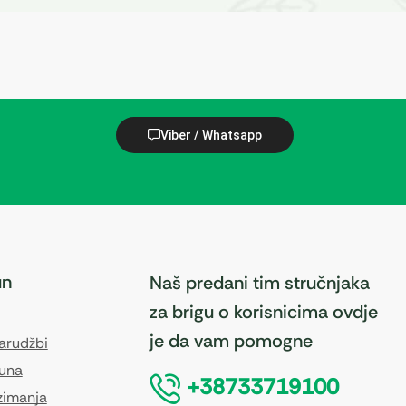
Viber / Whatsapp
un
Naš predani tim stručnjaka
za brigu o korisnicima ovdje
je da vam pomogne
narudžbi
čuna
+38733719100
zimanja