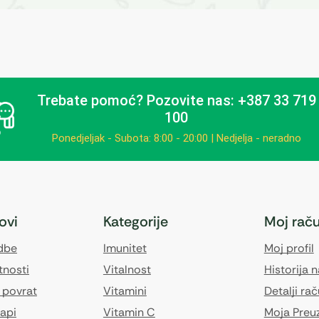
Trebate pomoć?
Pozovite nas: +387 33 719
100
Ponedjeljak - Subota: 8:00 - 20:00 | Nedjelja - neradno
kovi
Kategorije
Moj rač
edbe
Imunitet
Moj profil
tnosti
Vitalnost
Historija 
 povrat
Vitamini
Detalji ra
api
Vitamin C
Moja Preu