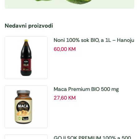
Nedavni proizvodi
Noni 100% sok BIO, a 1L – Hanoju
60,00
KM
Maca Premium BIO 500 mg
tablete, a180 tbl – Hanoju
27,60
KM
GOJI SOK PREMIUM 100% a 500