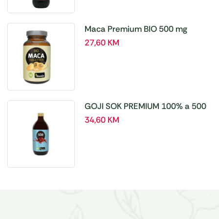
Maca Premium BIO 500 mg
tablete, a180 tbl – Hanoju
27,60
KM
GOJI SOK PREMIUM 100% a 500
ml
34,60
KM