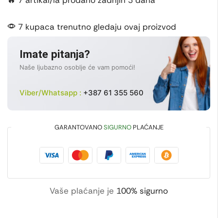
🔥 7 artikal/la prodano zadnjih 3 dana
7 kupaca trenutno gledaju ovaj proizvod
Imate pitanja?
Naše ljubazno osoblje će vam pomoći!
Viber/Whatsapp :
+387 61 355 560
GARANTOVANO
SIGURNO
PLAĆANJE
Vaše plaćanje je
100% sigurno