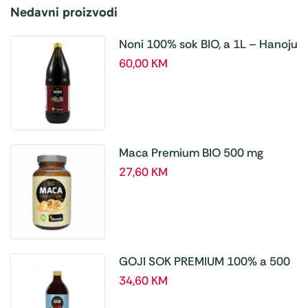
Nedavni proizvodi
Noni 100% sok BIO, a 1L – Hanoju
60,00
KM
Maca Premium BIO 500 mg
tablete, a180 tbl – Hanoju
27,60
KM
GOJI SOK PREMIUM 100% a 500
ml
34,60
KM