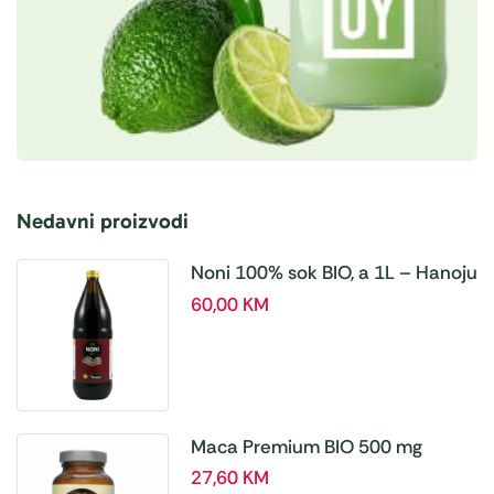
Nedavni proizvodi
Noni 100% sok BIO, a 1L – Hanoju
60,00
KM
Maca Premium BIO 500 mg
tablete, a180 tbl – Hanoju
27,60
KM