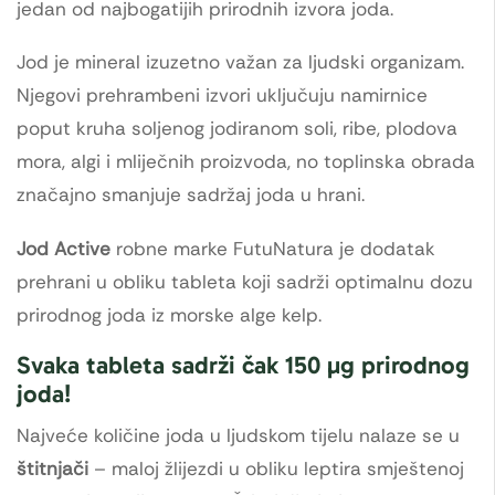
jedan od najbogatijih prirodnih izvora joda.
Jod je mineral izuzetno važan za ljudski organizam.
Njegovi prehrambeni izvori uključuju namirnice
poput kruha soljenog jodiranom soli, ribe, plodova
mora, algi i mliječnih proizvoda, no toplinska obrada
značajno smanjuje sadržaj joda u hrani.
Jod Active
robne marke FutuNatura je dodatak
prehrani u obliku tableta koji sadrži optimalnu dozu
prirodnog joda iz morske alge kelp.
Svaka tableta sadrži čak
150 µg prirodnog
joda
!
Najveće količine joda u ljudskom tijelu nalaze se u
štitnjači
– maloj žlijezdi u obliku leptira smještenoj