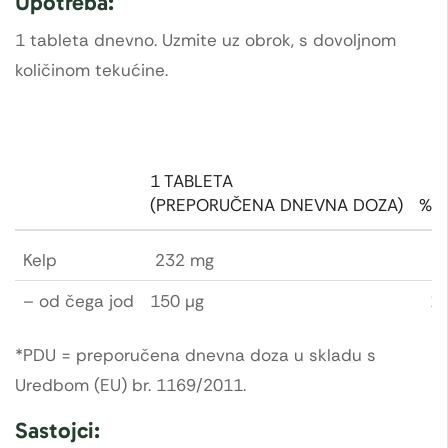
Upotreba:
1 tableta dnevno. Uzmite uz obrok, s dovoljnom
količinom tekućine.
1 TABLETA
(PREPORUČENA DNEVNA DOZA)
% 
Kelp
232 mg
– od čega jod
150 µg
1
*PDU = preporučena dnevna doza u skladu s
Uredbom (EU) br. 1169/2011.
Sastojci: