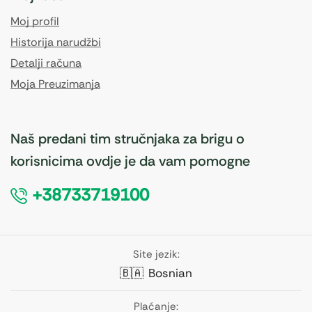
Moj profil
Historija narudžbi
Detalji računa
Moja Preuzimanja
Naš predani tim stručnjaka za brigu o
korisnicima ovdje je da vam pomogne
+38733719100
Site jezik:
🇧🇦
Bosnian
Plaćanje: