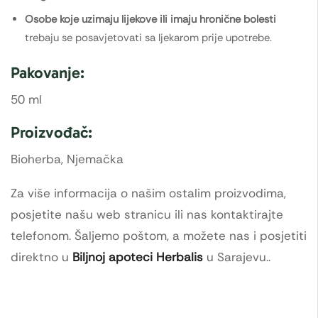
Osobe koje uzimaju lijekove ili imaju hronične bolesti
trebaju se posavjetovati sa ljekarom prije upotrebe.
Pakovanje:
50 ml
Proizvođač:
Bioherba, Njemačka
Za više informacija o našim ostalim proizvodima,
posjetite našu web stranicu ili nas kontaktirajte
telefonom. Šaljemo poštom, a možete nas i posjetiti
direktno u
Biljnoj apoteci Herbalis
u Sarajevu..