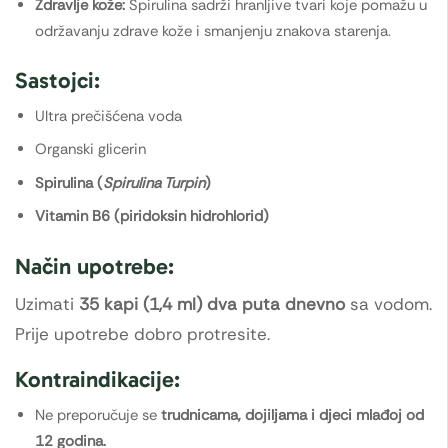
Zdravlje kože:
Spirulina sadrži hranljive tvari koje pomažu u
održavanju zdrave kože i smanjenju znakova starenja.
Sastojci:
Ultra prečišćena voda
Organski glicerin
Spirulina (
Spirulina Turpin
)
Vitamin B6 (piridoksin hidrohlorid)
Način upotrebe:
Uzimati
35 kapi (1,4 ml) dva puta dnevno
sa vodom.
Prije upotrebe dobro protresite.
Kontraindikacije:
Ne preporučuje se
trudnicama, dojiljama i djeci mlađoj od
12 godina.