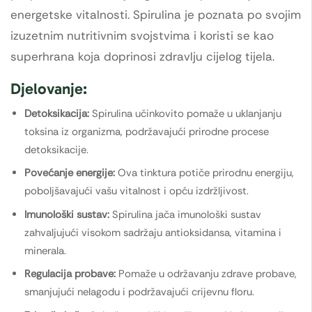
energetske vitalnosti. Spirulina je poznata po svojim
izuzetnim nutritivnim svojstvima i koristi se kao
superhrana koja doprinosi zdravlju cijelog tijela.
Djelovanje:
Detoksikacija:
Spirulina učinkovito pomaže u uklanjanju
toksina iz organizma, podržavajući prirodne procese
detoksikacije.
Povećanje energije:
Ova tinktura potiče prirodnu energiju,
poboljšavajući vašu vitalnost i opću izdržljivost.
Imunološki sustav:
Spirulina jača imunološki sustav
zahvaljujući visokom sadržaju antioksidansa, vitamina i
minerala.
Regulacija probave:
Pomaže u održavanju zdrave probave,
smanjujući nelagodu i podržavajući crijevnu floru.