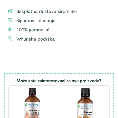
Besplatna dostava širom BiH!
Sigurnost plaćanja
100% garancija!
Vrhunska podrška
Možda ste zainteresovani za ove proizvode?