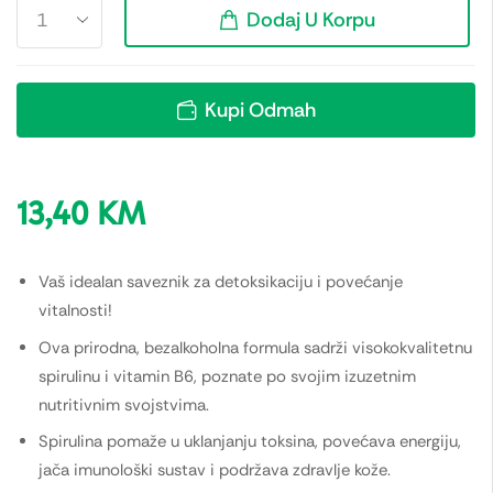
Dodaj U Korpu
Kupi Odmah
13,40
KM
Vaš idealan saveznik za detoksikaciju i povećanje
vitalnosti!
Ova prirodna, bezalkoholna formula sadrži visokokvalitetnu
spirulinu i vitamin B6, poznate po svojim izuzetnim
nutritivnim svojstvima.
Spirulina pomaže u uklanjanju toksina, povećava energiju,
jača imunološki sustav i podržava zdravlje kože.