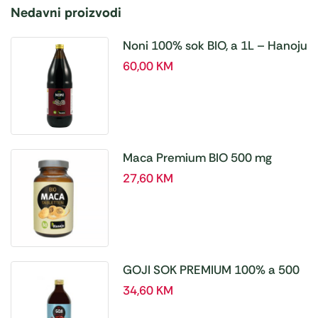
Nedavni proizvodi
Noni 100% sok BIO, a 1L – Hanoju
60,00
KM
Maca Premium BIO 500 mg
tablete, a180 tbl – Hanoju
27,60
KM
GOJI SOK PREMIUM 100% a 500
ml
34,60
KM