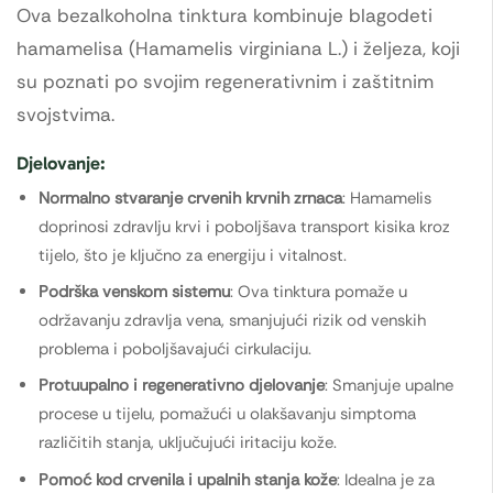
Ova bezalkoholna tinktura kombinuje blagodeti
hamamelisa (Hamamelis virginiana L.) i željeza, koji
su poznati po svojim regenerativnim i zaštitnim
svojstvima.
Djelovanje:
Normalno stvaranje crvenih krvnih zrnaca
: Hamamelis
doprinosi zdravlju krvi i poboljšava transport kisika kroz
tijelo, što je ključno za energiju i vitalnost.
Podrška venskom sistemu
: Ova tinktura pomaže u
održavanju zdravlja vena, smanjujući rizik od venskih
problema i poboljšavajući cirkulaciju.
Protuupalno i regenerativno djelovanje
: Smanjuje upalne
procese u tijelu, pomažući u olakšavanju simptoma
različitih stanja, uključujući iritaciju kože.
Pomoć kod crvenila i upalnih stanja kože
: Idealna je za