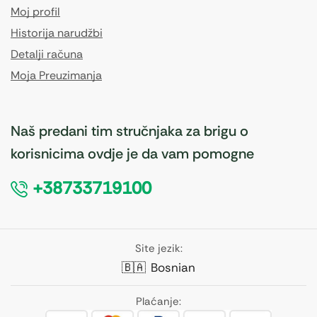
Moj profil
Historija narudžbi
Detalji računa
Moja Preuzimanja
Naš predani tim stručnjaka za brigu o
korisnicima ovdje je da vam pomogne
+38733719100
Site jezik:
🇧🇦
Bosnian
Plaćanje: