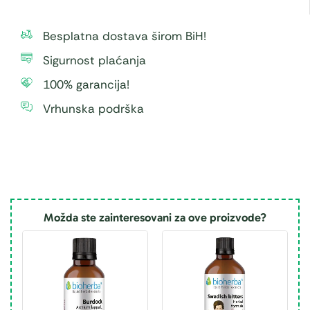
Besplatna dostava širom BiH!
Sigurnost plaćanja
100% garancija!
Vrhunska podrška
Možda ste zainteresovani za ove proizvode?