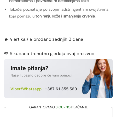
hemoroidima i površinskim oštećenjima kože
.
Takođe, poznata je po svojim adstringentnim svojstvima
koja pomažu u
toniranju kože i smanjenju crvenia
.
🔥 4 artikal/la prodano zadnjih 3 dana
5 kupaca trenutno gledaju ovaj proizvod
Imate pitanja?
Naše ljubazno osoblje će vam pomoći!
Viber/Whatsapp :
+387 61 355 560
GARANTOVANO
SIGURNO
PLAĆANJE