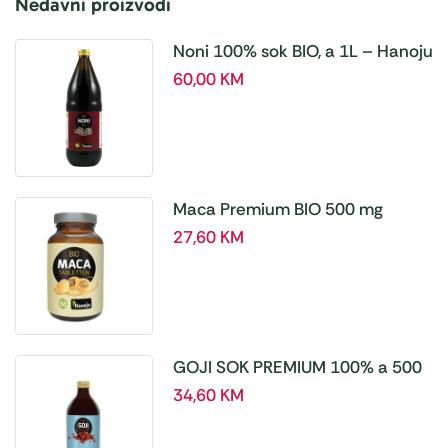
Nedavni proizvodi
Noni 100% sok BIO, a 1L – Hanoju
60,00
KM
Maca Premium BIO 500 mg
tablete, a180 tbl – Hanoju
27,60
KM
GOJI SOK PREMIUM 100% a 500
ml
34,60
KM