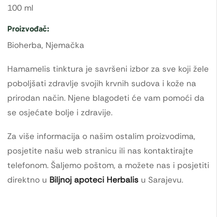
100 ml
Proizvođač:
Bioherba, Njemačka
Hamamelis tinktura je savršeni izbor za sve koji žele
poboljšati zdravlje svojih krvnih sudova i kože na
prirodan način. Njene blagodeti će vam pomoći da
se osjećate bolje i zdravije.
Za više informacija o našim ostalim proizvodima,
posjetite našu web stranicu ili nas kontaktirajte
telefonom. Šaljemo poštom, a možete nas i posjetiti
direktno u
Biljnoj apoteci Herbalis
u Sarajevu.