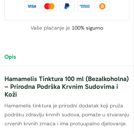
Vaše plaćanje je
100% sigurno
Opis
Hamamelis Tinktura 100 ml (Bezalkoholna)
– Prirodna Podrška Krvnim Sudovima i
Koži
Hamamelis tinktura je prirodni dodatak koji pruža
podršku zdravlju krvnih sudova, pomaže u stvaranju
crvenih krvnih zrnaca i ima protuupalno djelovanje.