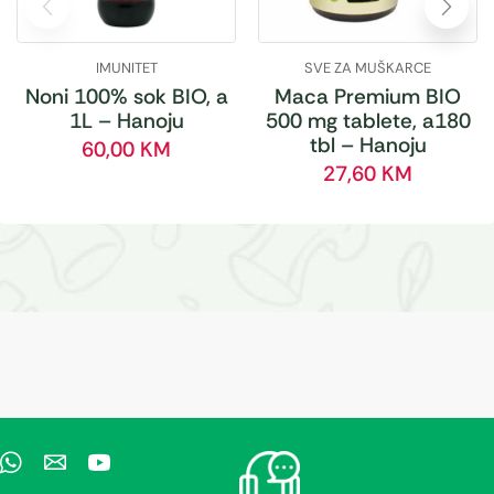
IMUNITET
SVE ZA MUŠKARCE
Noni 100% sok BIO, a
Maca Premium BIO
1L – Hanoju
500 mg tablete, a180
tbl – Hanoju
60,00
KM
27,60
KM