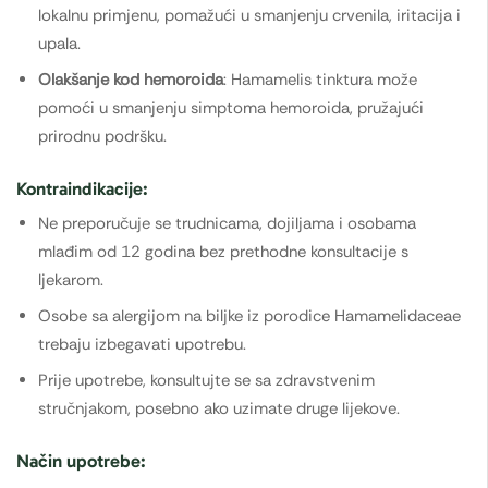
lokalnu primjenu, pomažući u smanjenju crvenila, iritacija i
upala.
Olakšanje kod hemoroida
: Hamamelis tinktura može
pomoći u smanjenju simptoma hemoroida, pružajući
prirodnu podršku.
Kontraindikacije:
Ne preporučuje se trudnicama, dojiljama i osobama
mlađim od 12 godina bez prethodne konsultacije s
ljekarom.
Osobe sa alergijom na biljke iz porodice Hamamelidaceae
trebaju izbegavati upotrebu.
Prije upotrebe, konsultujte se sa zdravstvenim
stručnjakom, posebno ako uzimate druge lijekove.
Način upotrebe: