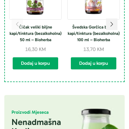
Čičak veliki biljne
Švedska Gorčica biljne
C
kapi/tinktura (bezalkoholna)
kapi/tinktura (bezalkoholna)
50 ml – Bioherba
100 ml – Bioherba
16,30
KM
13,70
KM
Dodaj u korpu
Dodaj u korpu
Proizvodi Mjeseca
Nenadmašna