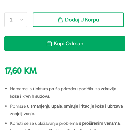
Dodaj U Korpu
Kupi Odmah
17,60
KM
Hamamelis tinktura pruža prirodnu podršku za
zdravlje
kože i krvnih sudova
.
Pomaže
u smanjenju upala, smiruje iritacije kože i ubrzava
zacjeljivanje.
Koristi se za ublažavanje problema
s proširenim venama,