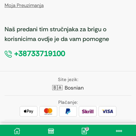
Moja Preuzimanja
Naš predani tim stručnjaka za brigu o
korisnicima ovdje je da vam pomogne
+38733719100
Site jezik:
🇧🇦
Bosnian
Plaćanje:
Pratite nas:
0
8,10
KM
Dodaj U Korpu