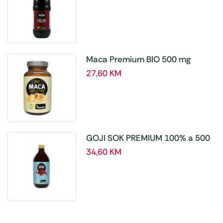
Maca Premium BIO 500 mg
tablete, a180 tbl – Hanoju
27,60
KM
GOJI SOK PREMIUM 100% a 500
ml
34,60
KM