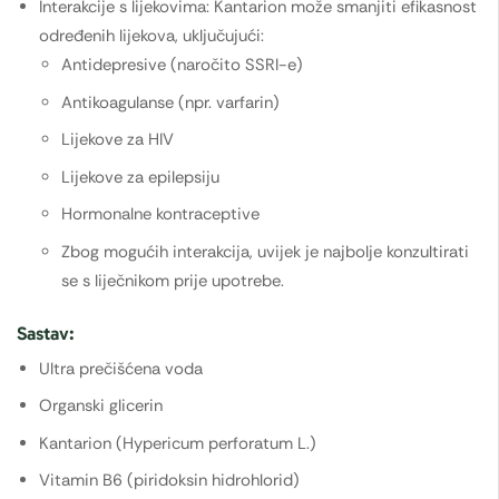
Interakcije s lijekovima: Kantarion može smanjiti efikasnost
određenih lijekova, uključujući:
Antidepresive (naročito SSRI-e)
Antikoagulanse (npr. varfarin)
Lijekove za HIV
Lijekove za epilepsiju
Hormonalne kontraceptive
Zbog mogućih interakcija, uvijek je najbolje konzultirati
se s liječnikom prije upotrebe.
Sastav:
Ultra prečišćena voda
Organski glicerin
Kantarion (Hypericum perforatum L.)
Vitamin B6 (piridoksin hidrohlorid)