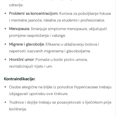
zdravlje.
Problemi sa koncentracijom
: Korisna za poboljšanje fokusa
i mentalne jasnoće, idealna za studente i profesionalce.
Menopauza
: Smanjuje simptome menopauze, uključujući
promjene raspoloženja i valunge.
Migrene i glavobolje
: Efikasna u ublažavanju bolova i
napetosti izazvanih migrenama i glavoboljama.
Hronični umor
: Pomaže u borbi protiv umora,
revitalizirajući tijelo i um.
Kontraindikacije:
Osobe alergične na biljke iz porodice Hypericaceae trebaju
izbjegavati upotrebu ove tinkture.
Trudnice i dojilje trebaju se posavjetovati s liječnikom prije
korištenja.