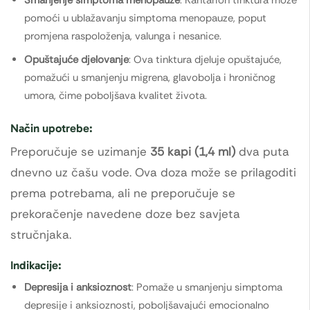
Smanjenje simptoma menopauze
: Kantarion tinktura može
pomoći u ublažavanju simptoma menopauze, poput
promjena raspoloženja, valunga i nesanice.
Opuštajuće djelovanje
: Ova tinktura djeluje opuštajuće,
pomažući u smanjenju migrena, glavobolja i hroničnog
umora, čime poboljšava kvalitet života.
Način upotrebe:
Preporučuje se uzimanje
35 kapi (1,4 ml)
dva puta
dnevno uz čašu vode. Ova doza može se prilagoditi
prema potrebama, ali ne preporučuje se
prekoračenje navedene doze bez savjeta
stručnjaka.
Indikacije:
Depresija i anksioznost
: Pomaže u smanjenju simptoma
depresije i anksioznosti, poboljšavajući emocionalno