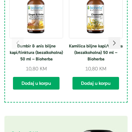
Đumbir & anis biljne
Kamilica biljne kapi/tinktura
K
kapi/tinktura (bezalkoholna)
(bezalkoholna) 50 ml –
50 ml – Bioherba
Bioherba
10,80
KM
10,80
KM
Dodaj u korpu
Dodaj u korpu