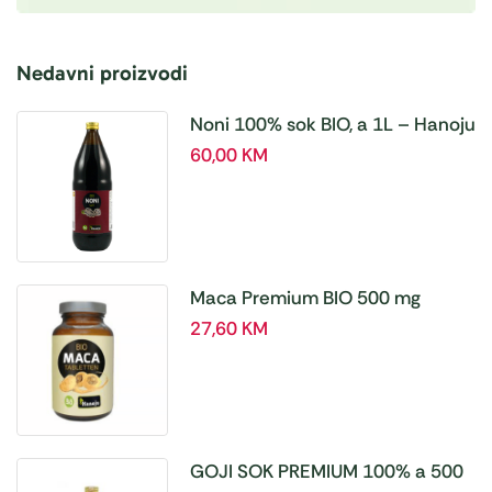
Nedavni proizvodi
Noni 100% sok BIO, a 1L – Hanoju
60,00
KM
Maca Premium BIO 500 mg
tablete, a180 tbl – Hanoju
27,60
KM
GOJI SOK PREMIUM 100% a 500