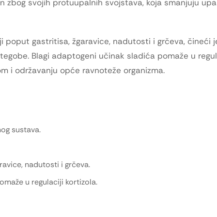
jen zbog svojih protuupalnih svojstava, koja smanjuju up
poput gastritisa, žgaravice, nadutosti i grčeva, čineći j
 tegobe. Blagi adaptogeni učinak sladića pomaže u regula
som i održavanju opće ravnoteže organizma.
nog sustava.
avice, nadutosti i grčeva.
maže u regulaciji kortizola.