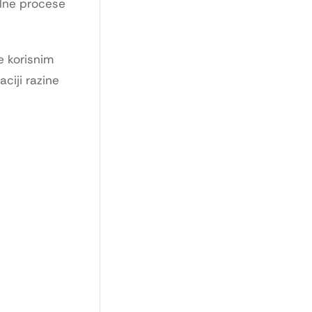
alne procese
e korisnim
ciji razine