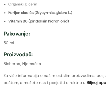
Organski glicerin
Korijen sladića (Glycyrrhiza glabra L.)
Vitamin B6 (piridoksin hidrohlorid)
Pakovanje:
50 ml
Proizvođač:
Bioherba, Njemačka
Za više informacija o našim ostalim proizvodima, posje
poštom, a možete nas i posjetiti direktno u
Biljnoj ap