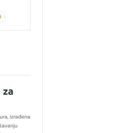
 za
ura, izrađena
kšavanju