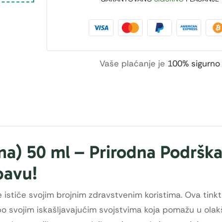
Vaše plaćanje je
100% sigurno
na) 50 ml – Prirodna Podrška
bavu!
e ističe svojim brojnim zdravstvenim koristima. Ova tinkt
e po svojim iskašljavajućim svojstvima koja pomažu u ola