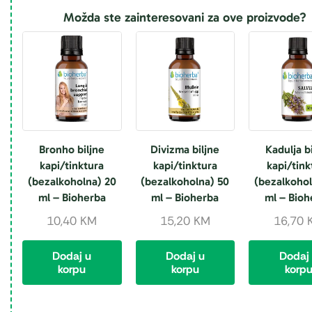
Možda ste zainteresovani za ove proizvode?
Bronho biljne
Divizma biljne
Kadulja b
kapi/tinktura
kapi/tinktura
kapi/tink
(bezalkoholna) 20
(bezalkoholna) 50
(bezalkohol
ml – Bioherba
ml – Bioherba
ml – Bioh
10,40
KM
15,20
KM
16,70
Dodaj u
Dodaj u
Dodaj
korpu
korpu
korp