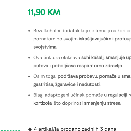
11,90
KM
Bezalkoholni dodatak koji se temelji na korije
poznatom po svojim
iskašljavajućim i protuu
svojstvima.
Ova tinktura olakšava
suhi kašalj, smanjuje u
puteva i poboljšava respiratorno zdravlje
.
Osim toga,
podržava probavu, pomaže u sma
gastritisa, žgaravice i nadutosti
.
Blagi adaptogeni učinak pomaže u
regulaciji 
kortizola
, što doprinosi
smanjenju stresa
.
🔥 4 artikal/la prodano zadnjih 3 dana