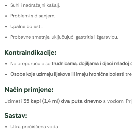
Suhi i nadražajni kašalj.
Problemi s disanjem.
Upalne bolesti.
Probavne smetnje, uključujući gastritis i žgaravicu.
Kontraindikacije:
Ne preporučuje se
trudnicama, dojiljama i djeci mlađoj
Osobe koje uzimaju lijekove ili imaju hronične bolesti
tre
Način primjene:
Uzimati
35 kapi (1,4 ml) dva puta dnevno
s vodom. Pri
Sastav:
Ultra prečišćena voda