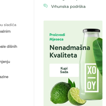
Vrhunska podrška
nu sladića
palnim
Proizvodi
Mjeseca
Nenadmašna
pale dišnih
Kvaliteta
njenju
Kupi
Sada
razine