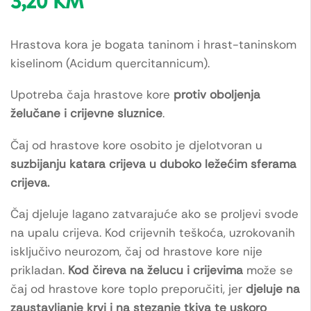
3,20
KM
Hrastova kora je bogata taninom i hrast-taninskom
kiselinom (Acidum quercitannicum).
Upotreba čaja hrastove kore
protiv oboljenja
želučane i crijevne sluznice
.
Čaj od hrastove kore osobito je djelotvoran u
suzbijanju katara crijeva u duboko ležećim sferama
crijeva.
Čaj djeluje lagano zatvarajuće ako se proljevi svode
na upalu crijeva. Kod crijevnih teškoća, uzrokovanih
isključivo neurozom, čaj od hrastove kore nije
prikladan.
Kod čireva na želucu i crijevima
može se
čaj od hrastove kore toplo preporučiti, jer
djeluje na
zaustavljanje krvi i na stezanje tkiva te uskoro