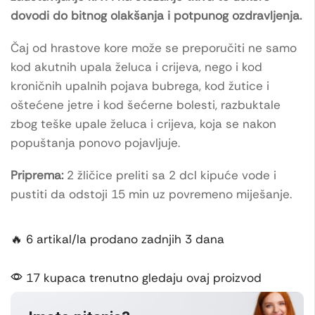
dovodi do bitnog olakšanja i potpunog ozdravljenja.
Čaj od hrastove kore može se preporučiti ne samo
kod akutnih upala želuca i crijeva, nego i kod
kroničnih upalnih pojava bubrega, kod žutice i
oštećene jetre i kod šećerne bolesti, razbuktale
zbog teške upale želuca i crijeva, koja se nakon
popuštanja ponovo pojavljuje.
Priprema:
2 žličice preliti sa 2 dcl kipuće vode i
pustiti da odstoji 15 min uz povremeno miješanje.
🔥 6 artikal/la prodano zadnjih 3 dana
17 kupaca trenutno gledaju ovaj proizvod