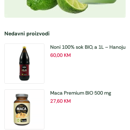
Nedavni proizvodi
Noni 100% sok BIO, a 1L – Hanoju
60,00
KM
Maca Premium BIO 500 mg
tablete, a180 tbl – Hanoju
27,60
KM