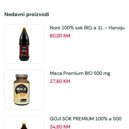
Nedavni proizvodi
Noni 100% sok BIO, a 1L – Hanoju
60,00
KM
Maca Premium BIO 500 mg
tablete, a180 tbl – Hanoju
27,60
KM
GOJI SOK PREMIUM 100% a 500
ml
34,60
KM