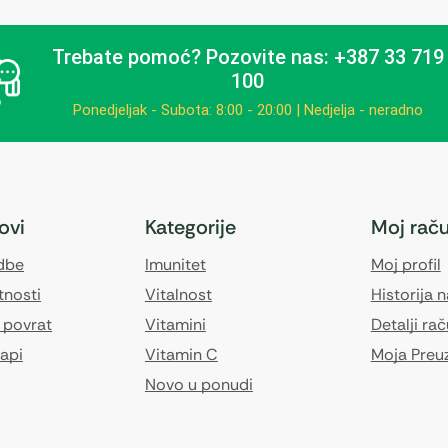
Trebate pomoć?
Pozovite nas: +387 33 719
100
Ponedjeljak - Subota: 8:00 - 20:00 | Nedjelja - neradno
kovi
Kategorije
Moj rač
edbe
Imunitet
Moj profil
tnosti
Vitalnost
Historija 
 povrat
Vitamini
Detalji ra
api
Vitamin C
Moja Preu
Novo u ponudi