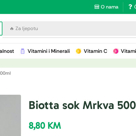
O nama
🔥 Za imunitet
alnost
Vitamini i Minerali
Vitamin C
Vitam
500ml
Biotta sok Mrkva 50
8,80
KM