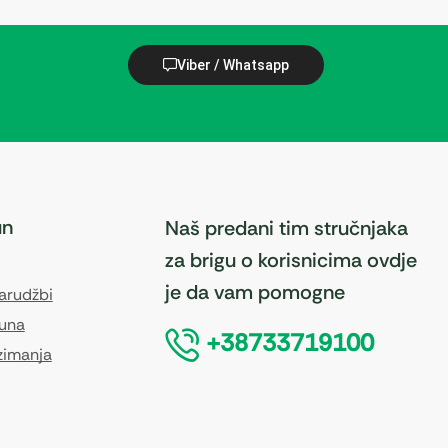
Viber / Whatsapp
un
Naš predani tim stručnjaka
za brigu o korisnicima ovdje
je da vam pomogne
narudžbi
čuna
+38733719100
zimanja