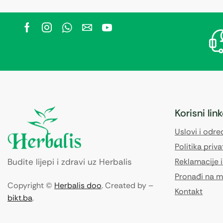
Korisni lin
Uslovi i odr
Politika priva
Budite lijepi i zdravi uz Herbalis
Reklamacije i
Pronađi na m
Copyright ©
Herbalis doo
. Created by –
Kontakt
bikt.ba
.