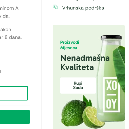
Vrhunska podrška
minom A.
ida.
Nakon
ar 8 dana.
Proizvodi
Mjeseca
Nenadmašna
Kvaliteta
d
Kupi
Sada