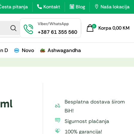
Česta pitanja
Kontakt
Blog
Naša lokacija
Viber/WhatsApp
0
Korpa
0,00
KM
+387 61 355 560
in D
Novo
Ashwagandha
0ml
Besplatna dostava širom
BiH!
Sigurnost plaćanja
100% garancija!