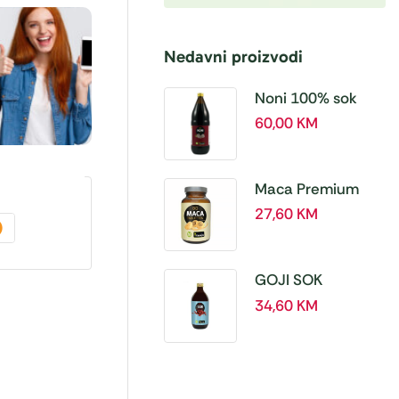
Nedavni proizvodi
Noni 100% sok
BIO, a 1L – Hanoju
60,00
KM
Maca Premium
BIO 500 mg
27,60
KM
tablete, a180 tbl –
Hanoju
GOJI SOK
PREMIUM 100% a
34,60
KM
500 ml