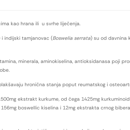
ećima kao hrana ili u svrhe liječenja.
) i indijski tamjanovac (
Boswelia serrata
) su od davnina k
, vitamina, minerala, aminokiselina, antioksidanasa poji p
obe.
 olakšavaju hronična stanja poput reumatskog i osteoartr
 1500mg ekstrakt kurkume, od čega 1425mg kurkuminoi
156mg boswellic kiselina i 12mg ekstrakta crnog bibera