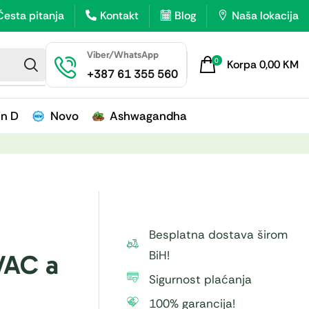
Česta pitanja
Kontakt
Blog
Naša lokacija
Viber/WhatsApp
0
Korpa
0,00
KM
+387 61 355 560
in D
Novo
Ashwagandha
Besplatna dostava širom
BiH!
AC a
Sigurnost plaćanja
100% garancija!