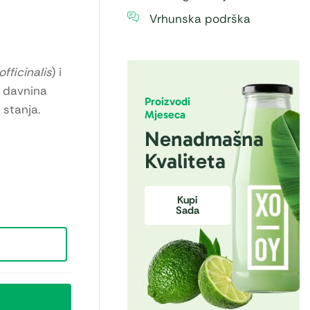
Vrhunska podrška
officinalis
) i
d davnina
Proizvodi
 stanja.
Mjeseca
Nenadmašna
Kvaliteta
Kupi
Sada