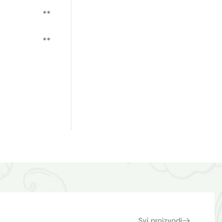
**
**
Svi proizvodi