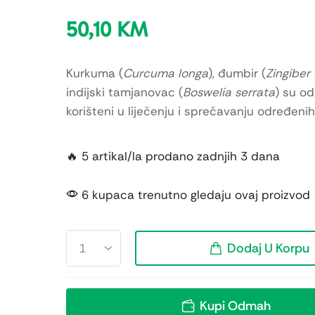
50,10
KM
Kurkuma (
Curcuma longa
), đumbir (
Zingiber 
indijski tamjanovac (
Boswelia serrata
) su o
korišteni u liječenju i sprečavanju određenih
🔥 5 artikal/la prodano zadnjih 3 dana
6 kupaca trenutno gledaju ovaj proizvod
Dodaj U Korpu
Kupi Odmah