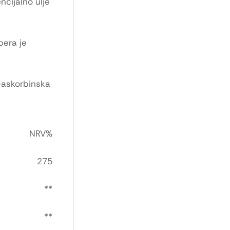
ncijalno ulje
bera je
L-askorbinska
NRV%
275
**
**