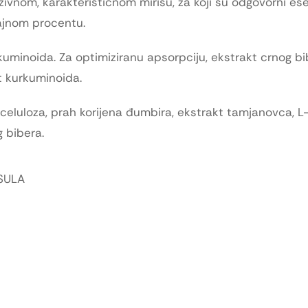
vnom, karakterističnom mirisu, za koji su odgovorni ese
čajnom procentu.
uminoida. Za optimiziranu apsorpciju, ekstrakt crnog bi
t kurkuminoida.
lceluloza, prah korijena đumbira, ekstrakt tamjanovca, 
g bibera.
SULA