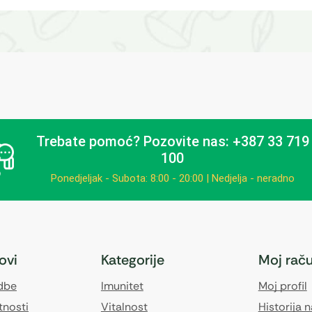
Trebate pomoć?
Pozovite nas: +387 33 719
100
Ponedjeljak - Subota: 8:00 - 20:00 | Nedjelja - neradno
kovi
Kategorije
Moj rač
edbe
Imunitet
Moj profil
tnosti
Vitalnost
Historija 