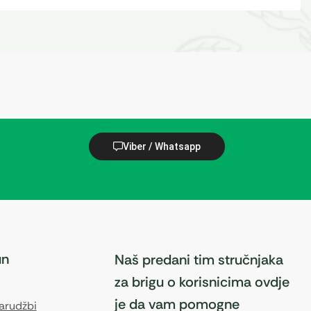
Viber / Whatsapp
un
Naš predani tim stručnjaka
za brigu o korisnicima ovdje
je da vam pomogne
narudžbi