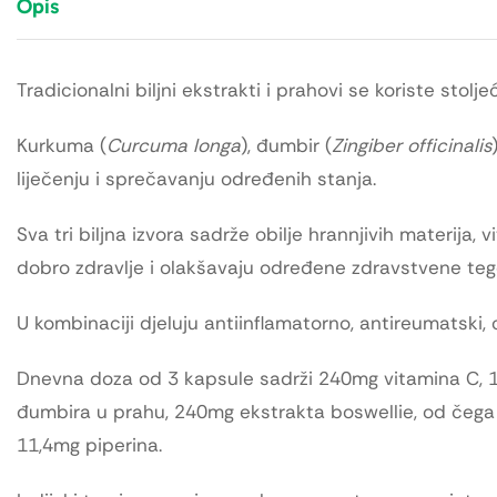
Opis
Tradicionalni biljni ekstrakti i prahovi se koriste stolj
Kurkuma (
Curcuma longa
), đumbir (
Zingiber officinalis
liječenju i sprečavanju određenih stanja.
Sva tri biljna izvora sadrže obilje hrannjivih materija
dobro zdravlje i olakšavaju određene zdravstvene teg
U kombinaciji djeluju antiinflamatorno, antireumatski,
Dnevna doza od 3 kapsule sadrži 240mg vitamina C,
đumbira u prahu, 240mg ekstrakta boswellie, od čega 
11,4mg piperina.