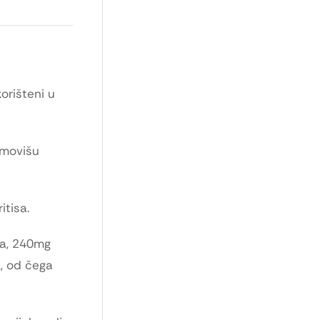
orišteni u
romovišu
itisa.
da, 240mg
, od čega