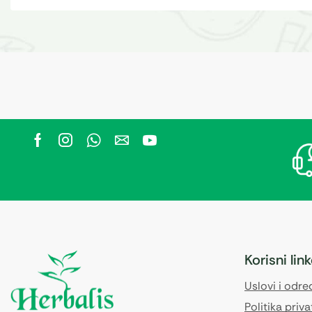
Korisni lin
Uslovi i odr
Politika priva