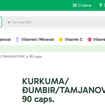
O nama
🔥 Za imunitet
alnost
Vitamini i Minerali
Vitamin C
Vitam
/TAMJANOVAC a 90 caps.
KURKUMA/
ĐUMBIR/TAMJANOV
90 caps.