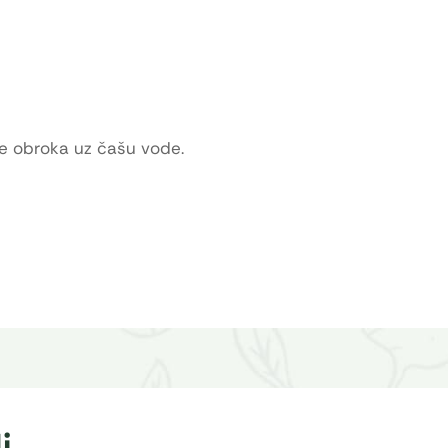
še obroka uz čašu vode.
i