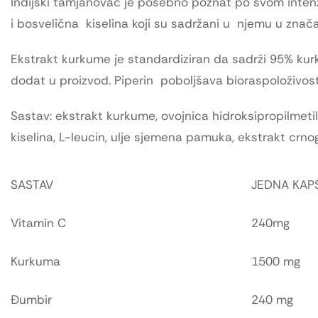
Indijski tamjanovac je posebno poznat po svom intenzi
i bosvelična kiselina koji su sadržani u njemu u zna
Ekstrakt kurkume je standardiziran da sadrži 95% kurk
dodat u proizvod. Piperin poboljšava bioraspoloživos
Sastav: ekstrakt kurkume, ovojnica hidroksipropilmeti
kiselina, L-leucin, ulje sjemena pamuka, ekstrakt crno
SASTAV
JEDNA KAP
Vitamin C
240mg
Kurkuma
1500 mg
Đumbir
240 mg