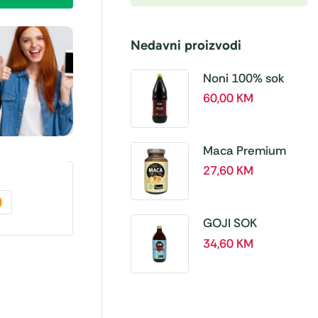
Nedavni proizvodi
Noni 100% sok
BIO, a 1L – Hanoju
60,00
KM
Maca Premium
BIO 500 mg
27,60
KM
tablete, a180 tbl –
Hanoju
GOJI SOK
PREMIUM 100% a
34,60
KM
500 ml