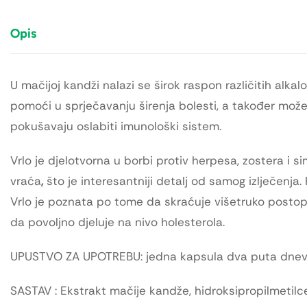
Opis
U mačijoj kandži nalazi se širok raspon različitih alk
pomoći u sprječavanju širenja bolesti, a također može 
pokušavaju oslabiti imunološki sistem.
Vrlo je djelotvorna u borbi protiv herpesa, zostera i s
vraća
,
što je interesantniji detalj od samog izlječenja. 
Vrlo je poznata po tome da skraćuje višetruko postope
da povoljno djeluje na nivo holesterola.
UPUSTVO ZA UPOTREBU: jedna kapsula dva puta dnevn
SASTAV : Ekstrakt mačije kandže, hidroksipropilmetilce