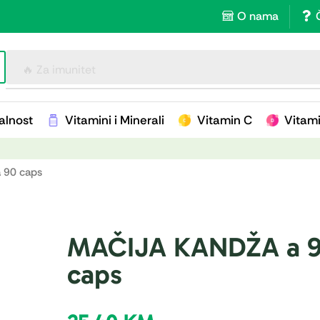
O nama
🔥 Za imunitet
alnost
Vitamini i Minerali
Vitamin C
Vitam
 90 caps
MAČIJA KANDŽA a 
caps