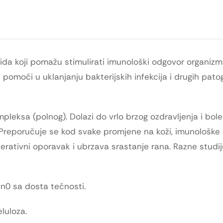
aloida koji pomažu stimulirati imunološki odgovor organiz
pomoći u uklanjanju bakterijskih infekcija i drugih pato
impleksa (polnog). Dolazi do vrlo brzog ozdravljenja i bol
P
reporučuje se kod svake promjene na koži, imunološke ili
rativni oporavak i ubrzava srastanje rana‎. Razne studi
0 sa dosta tečnosti.
luloza.