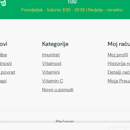
100
Ponedjeljak - Subota: 8:00 - 20:00 | Nedjelja - neradno
kovi
Kategorije
Moj rač
edbe
Imunitet
Moj profil
tnosti
Vitalnost
Historija 
 povrat
Vitamini
Detalji ra
api
Vitamin C
Moja Preu
Novo u ponudi
Plaćanje: