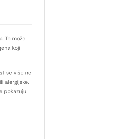
ma. To može
gena koji
est se više ne
 alergijske.
je pokazuju