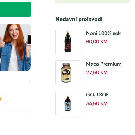
Nedavni proizvodi
Noni 100% sok
BIO, a 1L – Hanoju
60,00
KM
Maca Premium
BIO 500 mg
27,60
KM
tablete, a180 tbl –
Hanoju
GOJI SOK
PREMIUM 100% a
34,60
KM
500 ml