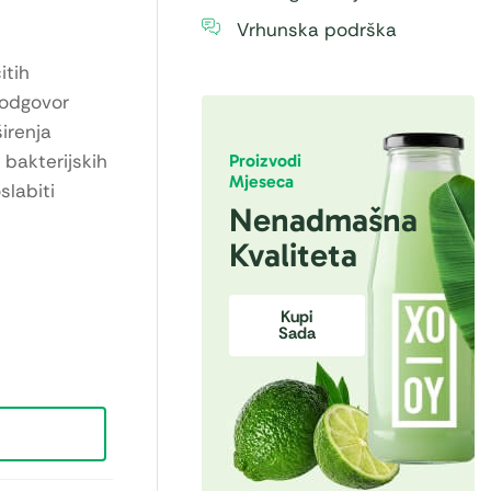
Vrhunska podrška
itih
 odgovor
irenja
 bakterijskih
Proizvodi
Mjeseca
slabiti
Nenadmašna
Kvaliteta
Kupi
Sada