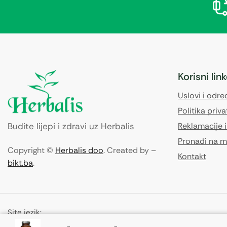
Korisni lin
Uslovi i odr
Politika priva
Budite lijepi i zdravi uz Herbalis
Reklamacije i
Pronađi na m
Copyright ©
Herbalis doo
. Created by –
Kontakt
bikt.ba
.
Site jezik:
🇧🇦
Bosnian