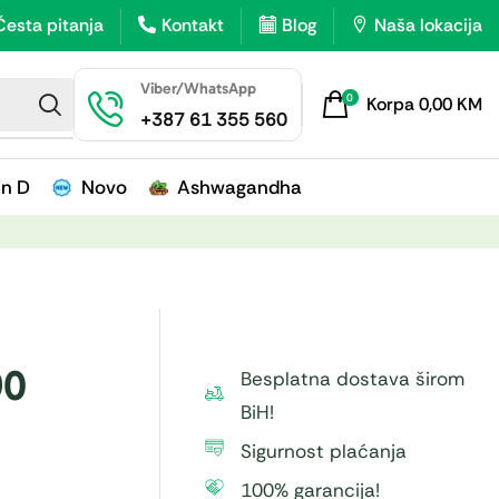
Česta pitanja
Kontakt
Blog
Naša lokacija
Viber/WhatsApp
0
Korpa
0,00
KM
+387 61 355 560
in D
Novo
Ashwagandha
90
Besplatna dostava širom
BiH!
Sigurnost plaćanja
100% garancija!