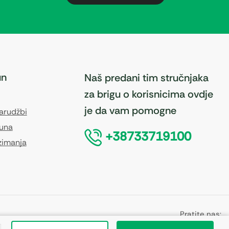
un
Naš predani tim stručnjaka
za brigu o korisnicima ovdje
je da vam pomogne
narudžbi
čuna
+38733719100
zimanja
Pratite nas: