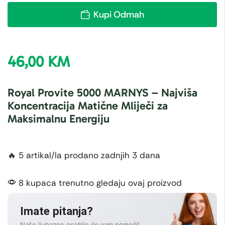
Kupi Odmah
46,00
KM
Royal Provite 5000 MARNYS – Najviša
Koncentracija Matične Mliječi za
Maksimalnu Energiju
🔥 5 artikal/la prodano zadnjih 3 dana
8 kupaca trenutno gledaju ovaj proizvod
Imate pitanja?
Naše ljubazno osoblje će vam pomoći!