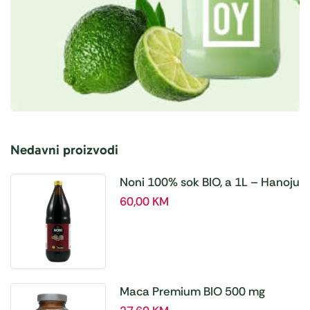
Nedavni proizvodi
Noni 100% sok BIO, a 1L – Hanoju
60,00
KM
Maca Premium BIO 500 mg
tablete, a180 tbl – Hanoju