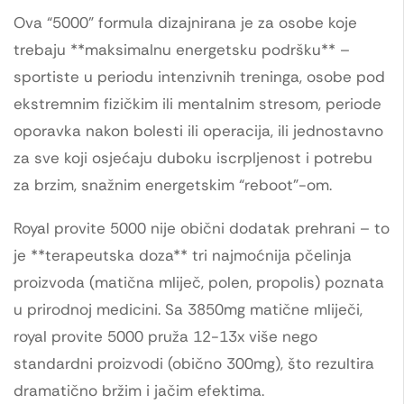
Ova “5000” formula dizajnirana je za osobe koje
trebaju **maksimalnu energetsku podršku** –
sportiste u periodu intenzivnih treninga, osobe pod
ekstremnim fizičkim ili mentalnim stresom, periode
oporavka nakon bolesti ili operacija, ili jednostavno
za sve koji osjećaju duboku iscrpljenost i potrebu
za brzim, snažnim energetskim “reboot”-om.
Royal provite 5000 nije obični dodatak prehrani – to
je **terapeutska doza** tri najmoćnija pčelinja
proizvoda (matična mliječ, polen, propolis) poznata
u prirodnoj medicini. Sa 3850mg matične mliječi,
royal provite 5000 pruža 12-13x više nego
standardni proizvodi (obično 300mg), što rezultira
dramatično bržim i jačim efektima.