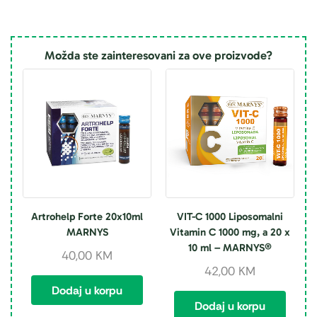
Možda ste zainteresovani za ove proizvode?
Artrohelp Forte 20x10ml
VIT-C 1000 Liposomalni
MARNYS
Vitamin C 1000 mg, a 20 x
10 ml – MARNYS®
40,00
KM
42,00
KM
Dodaj u korpu
Dodaj u korpu