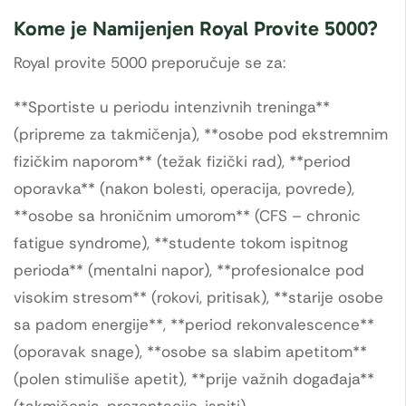
Kome je Namijenjen Royal Provite 5000?
Royal provite 5000 preporučuje se za:
**Sportiste u periodu intenzivnih treninga**
(pripreme za takmičenja), **osobe pod ekstremnim
fizičkim naporom** (težak fizički rad), **period
oporavka** (nakon bolesti, operacija, povrede),
**osobe sa hroničnim umorom** (CFS – chronic
fatigue syndrome), **studente tokom ispitnog
perioda** (mentalni napor), **profesionalce pod
visokim stresom** (rokovi, pritisak), **starije osobe
sa padom energije**, **period rekonvalescence**
(oporavak snage), **osobe sa slabim apetitom**
(polen stimuliše apetit), **prije važnih događaja**
(takmičenja, prezentacije, ispiti).