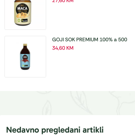
27,60
KM
GOJI SOK PREMIUM 100% a 500
ml
34,60
KM
Nedavno pregledani artikli