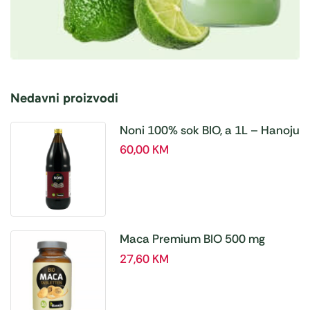
Nedavni proizvodi
Noni 100% sok BIO, a 1L – Hanoju
60,00
KM
Maca Premium BIO 500 mg
tablete, a180 tbl – Hanoju
27,60
KM