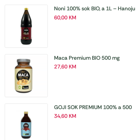
Noni 100% sok BIO, a 1L – Hanoju
60,00
KM
Maca Premium BIO 500 mg
tablete, a180 tbl – Hanoju
27,60
KM
GOJI SOK PREMIUM 100% a 500
ml
34,60
KM