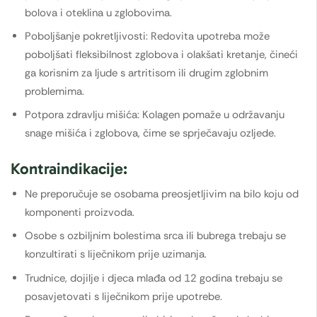
bolova i oteklina u zglobovima.
Poboljšanje pokretljivosti: Redovita upotreba može
poboljšati fleksibilnost zglobova i olakšati kretanje, čineći
ga korisnim za ljude s artritisom ili drugim zglobnim
problemima.
Potpora zdravlju mišića: Kolagen pomaže u održavanju
snage mišića i zglobova, čime se sprječavaju ozljede.
Kontraindikacije:
Ne preporučuje se osobama preosjetljivim na bilo koju od
komponenti proizvoda.
Osobe s ozbiljnim bolestima srca ili bubrega trebaju se
konzultirati s liječnikom prije uzimanja.
Trudnice, dojilje i djeca mlađa od 12 godina trebaju se
posavjetovati s liječnikom prije upotrebe.