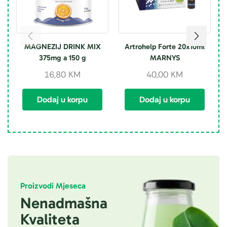
MAGNEZIJ DRINK MIX
Artrohelp Forte 20x10ml
P
375mg a 150 g
MARNYS
16,80
KM
40,00
KM
Dodaj u korpu
Dodaj u korpu
Proizvodi Mjeseca
Nenadmašna
Kvaliteta