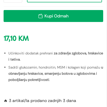
Kupi Odmah
17,10
KM
Učinkoviti dodatak prehrani
za zdravlje zglobova, hrskavice
i tetiva
.
Sadrži glukozamin, hondroitin, MSM i kolagen koji pomažu
u
obnavljanju hrskavice, smanjenju bolova u zglobovima i
poboljšanju pokretljivosti
.
🔥 3 artikal/la prodano zadnjih 3 dana