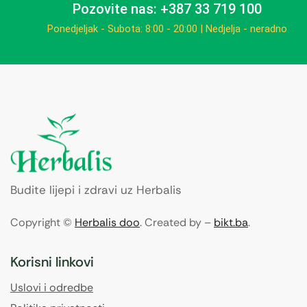
Pozovite nas: +387 33 719 100
Ponedjeljak - Subota: 8:00 - 20:00 | Nedjelja - neradno
Budite lijepi i zdravi uz Herbalis
Copyright ©
Herbalis doo
. Created by –
bikt.ba
.
Korisni linkovi
Uslovi i odredbe