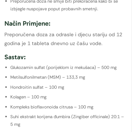
Preporučena doza ne smije biti prekoračena kako bi se
izbjegle nuspojave poput probavnih smetnji.
Način Primjene:
Preporučena doza za odrasle i djecu stariju od 12
godina je 1 tableta dnevno uz čašu vode.
Sastav:
Glukozamin sulfat (porijeklom iz mekušaca) – 500 mg
Metilsulfonilmetan (MSM) – 133,3 mg
Hondroitin sulfat – 100 mg
Kolagen – 100 mg
Kompleks bioflavonoida citrusa – 100 mg
Suhi ekstrakt korijena đumbira (Zingiber officinale) 20:1 –
5 mg