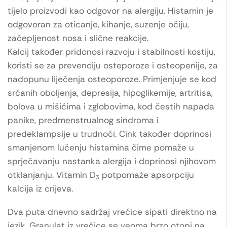
tijelo proizvodi kao odgovor na alergiju. Histamin je
odgovoran za oticanje, kihanje, suzenje očiju,
začepljenost nosa i slične reakcije.
Kalcij također pridonosi razvoju i stabilnosti kostiju,
koristi se za prevenciju osteporoze i osteopenije, za
nadopunu liječenja osteoporoze. Primjenjuje se kod
srčanih oboljenja, depresija, hipoglikemije, artritisa,
bolova u mišićima i zglobovima, kod čestih napada
panike, predmenstrualnog sindroma i
predeklampsije u trudnoći. Cink također doprinosi
smanjenom lučenju histamina čime pomaže u
sprječavanju nastanka alergija i doprinosi njihovom
otklanjanju. Vitamin D
potpomaže apsorpciju
3
kalcija iz crijeva.
Dva puta dnevno sadržaj vrećice sipati direktno na
jezik. Granulat iz vrećice se veoma brzo otopi na