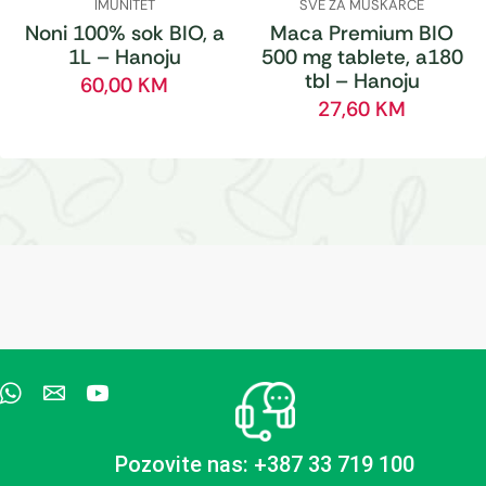
IMUNITET
SVE ZA MUŠKARCE
Noni 100% sok BIO, a
Maca Premium BIO
1L – Hanoju
500 mg tablete, a180
tbl – Hanoju
60,00
KM
27,60
KM
Pozovite nas: +387 33 719 100