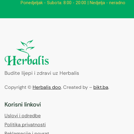
Ponedjeljak - Subota: 8:00 - 20:00 | Nedjelja - neradno
Budite lijepi i zdravi uz Herbalis
Copyright ©
Herbalis doo
. Created by –
bikt.ba
.
Korisni linkovi
Uslovi i odredbe
Politika privatnosti
Reklamacije i povrat