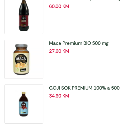
60,00
KM
Maca Premium BIO 500 mg
tablete, a180 tbl – Hanoju
27,60
KM
GOJI SOK PREMIUM 100% a 500
ml
34,60
KM