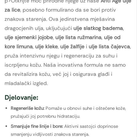
p>Otkrijte moć prirodne njege uz naše
Anti Age ulje
za lice
, posebno formulirano da se bori protiv
znakova starenja. Ova jedinstvena mješavina
dragocjenih ulja, uključujući
ulje slatkog badema
,
ulje sjemenki jojobe
,
ulje lista ružmarina
,
ulje od
kore limuna
,
ulje kleke
,
ulje žalfije
i
ulje lista čajevca
,
pruža intenzivnu njegu i regeneraciju za suhu i
iscrpljenu kožu. Naša inovativna formula ne samo
da revitalizira kožu, već joj i osigurava glađi i
mladalački izgled.
Djelovanje:
Regeneriše kožu:
Pomaže u obnovi suhe i oštećene kože,
pružajući joj potrebnu hidrataciju.
Smanjuje fine linije i bore:
Aktivni sastojci doprinose
smanjenju vidljivosti znakova starenja.