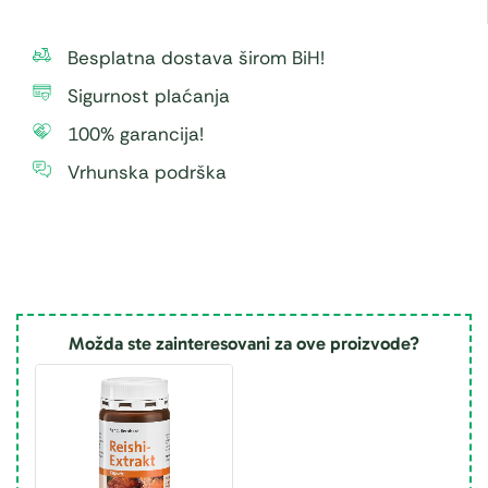
Besplatna dostava širom BiH!
Sigurnost plaćanja
100% garancija!
Vrhunska podrška
Možda ste zainteresovani za ove proizvode?