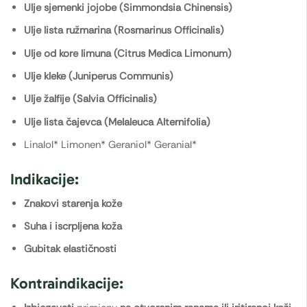
Ulje sjemenki jojobe (Simmondsia Chinensis)
Ulje lista ružmarina (Rosmarinus Officinalis)
Ulje od kore limuna (Citrus Medica Limonum)
Ulje kleke (Juniperus Communis)
Ulje žalfije (Salvia Officinalis)
Ulje lista čajevca (Melaleuca Alternifolia)
Linalol* Limonen* Geraniol* Geranial*
Indikacije:
Znakovi starenja kože
Suha i iscrpljena koža
Gubitak elastičnosti
Kontraindikacije: