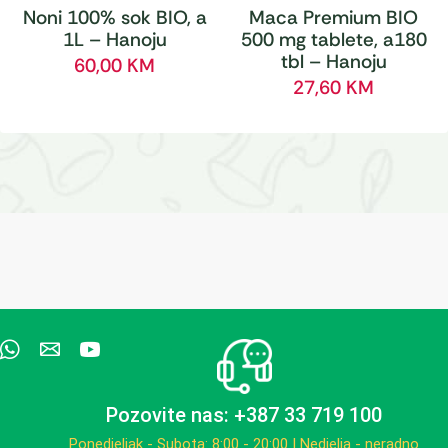
Noni 100% sok BIO, a
Maca Premium BIO
1L – Hanoju
500 mg tablete, a180
tbl – Hanoju
60,00
KM
27,60
KM
Pozovite nas: +387 33 719 100
Ponedjeljak - Subota: 8:00 - 20:00 | Nedjelja - neradno