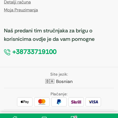
Detalji računa
Moja Preuzimanja
Naš predani tim stručnjaka za brigu o
korisnicima ovdje je da vam pomogne
+38733719100
Site jezik:
🇧🇦
Bosnian
Plaćanje:
Pratite nas:
0