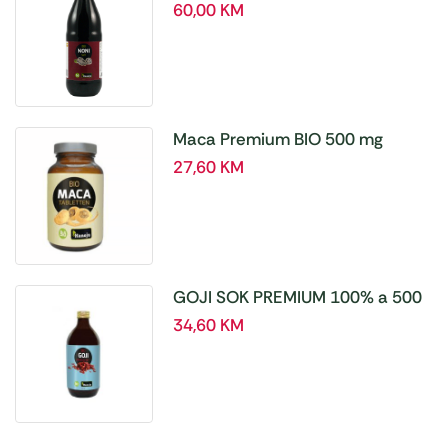
60,00
KM
Maca Premium BIO 500 mg
tablete, a180 tbl – Hanoju
27,60
KM
GOJI SOK PREMIUM 100% a 500
ml
34,60
KM