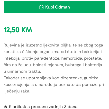
Kupi Odmah
12,50
KM
Rujevina je izuzetno ljekovita biljka, te se zbog toga
koristi za čišćenje organizma od štetnih bakterija i
infekcija, protiv paradentoze, hemoroida, prostate,
čira na želucu, bolesti mjehura, bubrega i bakterija
u urinarnom traktu.
Također se upotrebljava kod dizenterike, gubitka
kose,znojenja, a u narodu je poznato da pomaže pri
liječenju raka.
🔥 5 artikal/la prodano zadnjih 3 dana