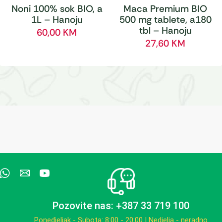
Noni 100% sok BIO, a
Maca Premium BIO
1L – Hanoju
500 mg tablete, a180
tbl – Hanoju
60,00
KM
27,60
KM
Pozovite nas: +387 33 719 100
Ponedjeljak - Subota: 8:00 - 20:00 | Nedjelja - neradno