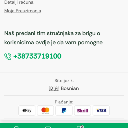
Detalji računa
Moja Preuzimanja
Naš predani tim stručnjaka za brigu o
korisnicima ovdje je da vam pomogne
+38733719100
Site jezik:
🇧🇦
Bosnian
Plaćanje:
Pratite nas:
0