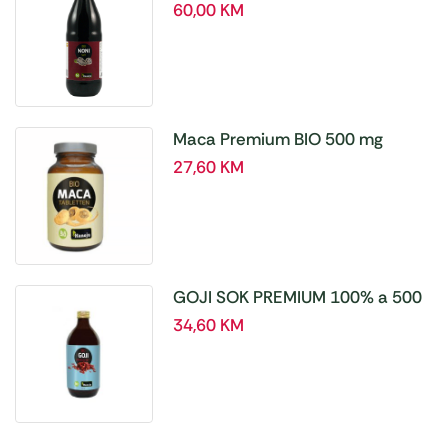
60,00
KM
Maca Premium BIO 500 mg
tablete, a180 tbl – Hanoju
27,60
KM
GOJI SOK PREMIUM 100% a 500
ml
34,60
KM