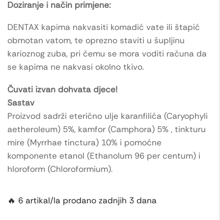
Doziranje i način primjene:
DENTAX kapima nakvasiti komadić vate ili štapić
obmotan vatom, te oprezno staviti u šupljinu
karioznog zuba, pri čemu se mora voditi računa da
se kapima ne nakvasi okolno tkivo.
Čuvati izvan dohvata djece!
Sastav
Proizvod sadrži eterično ulje karanfilića (Caryophyli
aetheroleum) 5%, kamfor (Camphora) 5% , tinkturu
mire (Myrrhae tinctura) 10% i pomoćne
komponente etanol (Ethanolum 96 per centum) i
hloroform (Chloroformium).
🔥 6 artikal/la prodano zadnjih 3 dana