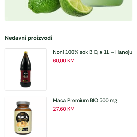
Nedavni proizvodi
Noni 100% sok BIO, a 1L – Hanoju
60,00
KM
Maca Premium BIO 500 mg
tablete, a180 tbl – Hanoju
27,60
KM