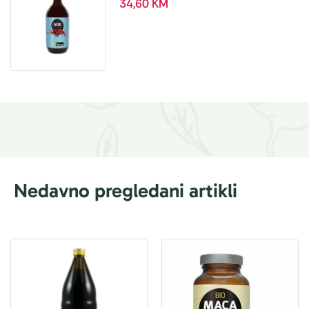
ml
34,60
KM
Nedavno pregledani artikli