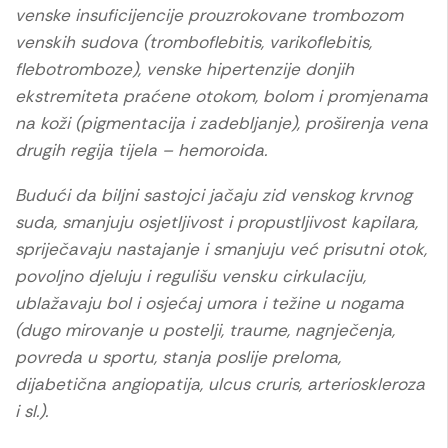
venske insuficijencije prouzrokovane trombozom
venskih sudova (tromboflebitis, varikoflebitis,
flebotromboze), venske hipertenzije donjih
ekstremiteta praćene otokom, bolom i promjenama
na koži (pigmentacija i zadebljanje), proširenja vena
drugih regija tijela – hemoroida.
Budući da biljni sastojci jačaju zid venskog krvnog
suda, smanjuju osjetljivost i propustljivost kapilara,
spriječavaju nastajanje i smanjuju već prisutni otok,
povoljno djeluju i regulišu vensku cirkulaciju,
ublažavaju bol i osjećaj umora i težine u nogama
(dugo mirovanje u postelji, traume, nagnječenja,
povreda u sportu, stanja poslije preloma,
dijabetična angiopatija, ulcus cruris, arterioskleroza
i sl.).