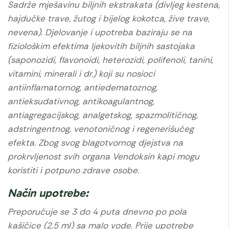
Sadrže mješavinu biljnih ekstrakata (divljeg kestena,
hajdučke trave, žutog i bijelog kokotca, žive trave,
nevena). Djelovanje i upotreba baziraju se na
fiziološkim efektima ljekovitih biljnih sastojaka
(saponozidi, flavonoidi, heterozidi, polifenoli, tanini,
vitamini, minerali i dr.) koji su nosioci
antiinflamatornog, antiedematoznog,
antieksudativnog, antikoagulantnog,
antiagregacijskog, analgetskog, spazmolitičnog,
adstringentnog, venotoničnog i regenerišućeg
efekta. Zbog svog blagotvornog djejstva na
prokrvljenost svih organa Vendoksin kapi mogu
koristiti i potpuno zdrave osobe.
Način upotrebe:
Preporučuje se 3 do 4 puta dnevno po pola
kašičice (2,5 ml) sa malo vode. Prije upotrebe