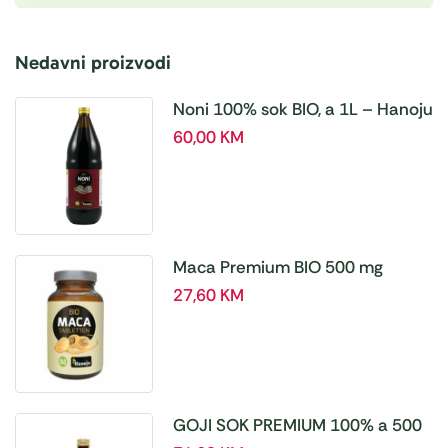
Nedavni proizvodi
Noni 100% sok BIO, a 1L – Hanoju
60,00
KM
Maca Premium BIO 500 mg
tablete, a180 tbl – Hanoju
27,60
KM
GOJI SOK PREMIUM 100% a 500