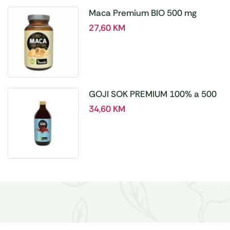
Maca Premium BIO 500 mg
tablete, a180 tbl – Hanoju
27,60
KM
GOJI SOK PREMIUM 100% a 500
ml
34,60
KM