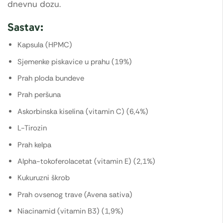
dnevnu dozu.
Sastav:
Kapsula (HPMC)
Sjemenke piskavice u prahu (19%)
Prah ploda bundeve
Prah peršuna
Askorbinska kiselina (vitamin C) (6,4%)
L-Tirozin
Prah kelpa
Alpha-tokoferolacetat (vitamin E) (2,1%)
Kukuruzni škrob
Prah ovsenog trave (Avena sativa)
Niacinamid (vitamin B3) (1,9%)