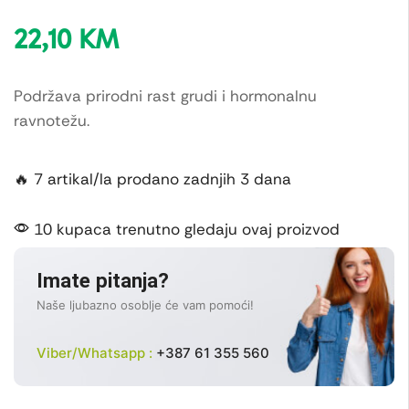
22,10
KM
Podržava prirodni rast grudi i hormonalnu
ravnotežu.
🔥 7 artikal/la prodano zadnjih 3 dana
10 kupaca trenutno gledaju ovaj proizvod
Imate pitanja?
Naše ljubazno osoblje će vam pomoći!
Viber/Whatsapp :
+387 61 355 560