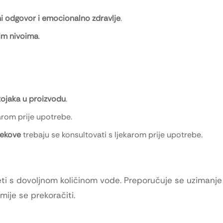
ni odgovor i emocionalno zdravlje
.
im nivoima
.
stojaka u proizvodu
.
arom prije upotrebe.
jekove
trebaju se konsultovati s ljekarom prije upotrebe.
zeti s dovoljnom količinom vode. Preporučuje se uzimanje
ije se prekoračiti.