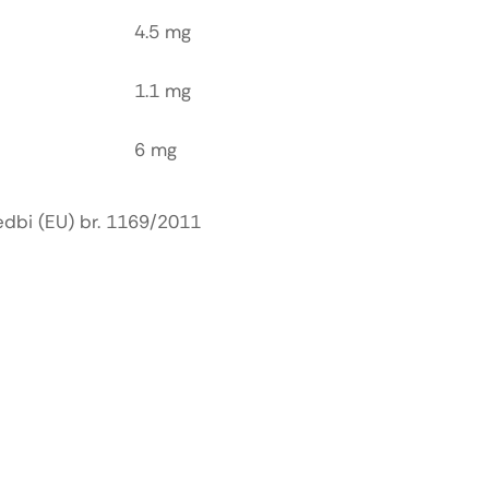
4.5 mg
1.1 mg
6 mg
edbi (EU) br. 1169/2011