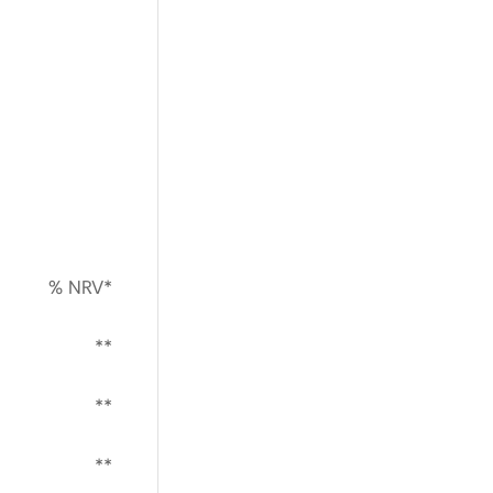
% NRV*
**
**
**