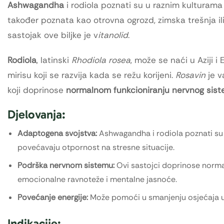
Ashwagandha
i rodiola poznati su u raznim kulturama
također poznata kao otrovna ogrozd, zimska trešnja ili 
sastojak ove biljke je v
itanolid
.
Rodiola
, latinski
Rhodiola rosea
, može se naći u Aziji i
mirisu koji se razvija kada se režu korijeni.
Rosavin
je v
koji doprinose
normalnom funkcioniranju nervnog sist
Djelovanja:
Adaptogena svojstva:
Ashwagandha i rodiola poznati su 
povećavaju otpornost na stresne situacije.
Podrška nervnom sistemu:
Ovi sastojci doprinose norma
emocionalne ravnoteže i mentalne jasnoće.
Povećanje energije:
Može pomoći u smanjenju osjećaja um
Indikacije: