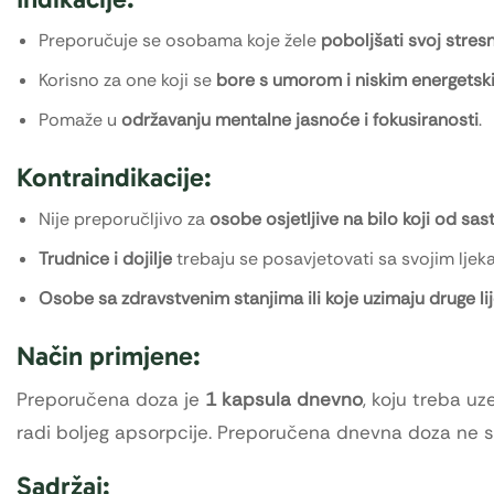
Preporučuje se osobama koje žele
poboljšati svoj stres
Korisno za one koji se
bore s umorom i niskim energetsk
Pomaže u
održavanju mentalne jasnoće i fokusiranosti
.
Kontraindikacije:
Nije preporučljivo za
osobe osjetljive na bilo koji od sa
Trudnice i dojilje
trebaju se posavjetovati sa svojim ljek
Osobe sa zdravstvenim stanjima ili koje uzimaju druge li
Način primjene:
Preporučena doza je
1 kapsula dnevno
, koju treba u
radi boljeg apsorpcije. Preporučena dnevna doza ne sm
Sadržaj: