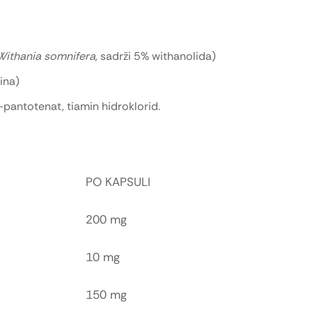
Withania somnifera
, sadrži 5% withanolida)
ina)
-pantotenat, tiamin hidroklorid.
PO KAPSULI
200 mg
10 mg
150 mg