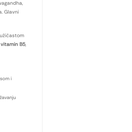
wagandha,
a. Glavni
 ružičastom
 vitamin B5
,
esom i
ržavanju