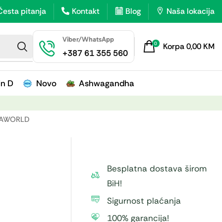
Česta pitanja
Kontakt
Blog
Naša lokacija
Viber/WhatsApp
0
Korpa
0,00
KM
+387 61 355 560
in D
Novo
Ashwagandha
ITAWORLD
Besplatna dostava širom
BiH!
Sigurnost plaćanja
100% garancija!