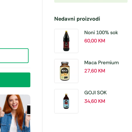
Nedavni proizvodi
Noni 100% sok
BIO, a 1L – Hanoju
60,00
KM
Maca Premium
BIO 500 mg
27,60
KM
tablete, a180 tbl –
Hanoju
GOJI SOK
PREMIUM 100% a
34,60
KM
500 ml