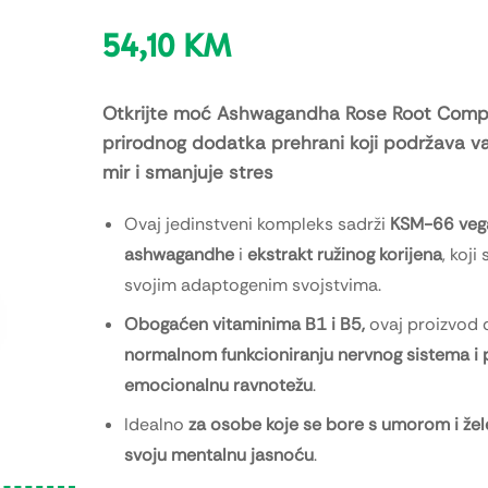
54,10
KM
Otkrijte moć Ashwagandha Rose Root Comp
prirodnog dodatka prehrani koji podržava va
mir i smanjuje stres
Ovaj jedinstveni kompleks sadrži
KSM-66 vega
ashwagandhe
i
ekstrakt ružinog korijena
, koji
svojim adaptogenim svojstvima.
Obogaćen vitaminima B1 i B5,
ovaj proizvod 
normalnom funkcioniranju nervnog sistema i 
emocionalnu ravnotežu
.
Idealno
za osobe koje se bore s umorom i žel
svoju mentalnu jasnoću
.