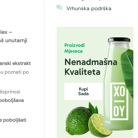
Vrhunska podrška
lex –
š unutarnji
Proizvodi
Mjeseca
Nenadmašna
nski ekstrakt
Kvaliteta
 su poznati po
Kupi
doprinosi
Sada
poboljšava
e poboljšati