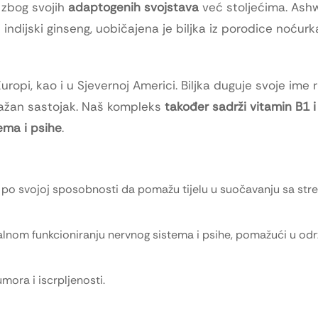
 zbog svojih
adaptogenih svojstava
već stoljećima. Ash
indijski ginseng, uobičajena je biljka iz porodice noćurk
 Europi, kao i u Sjevernoj Americi. Biljka duguje svoje ime
ažan sastojak. Naš kompleks
također sadrži vitamin B1 i
ema i psihe
.
po svojoj sposobnosti da pomažu tijelu u suočavanju sa str
lnom funkcioniranju nervnog sistema i psihe, pomažući u od
ora i iscrpljenosti.