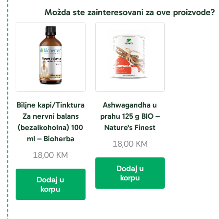
Možda ste zainteresovani za ove proizvode?
Biljne kapi/Tinktura
Ashwagandha u
Za nervni balans
prahu 125 g BIO –
(bezalkoholna) 100
Nature's Finest
ml – Bioherba
18,00
KM
18,00
KM
Dodaj u
korpu
Dodaj u
korpu