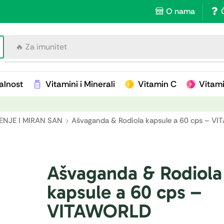
O nama
🔥 Za imunitet
alnost
Vitamini i Minerali
Vitamin C
Vitam
ENJE I MIRAN SAN
Ašvaganda & Rodiola kapsule a 60 cps – V
Ašvaganda & Rodiola
kapsule a 60 cps –
VITAWORLD