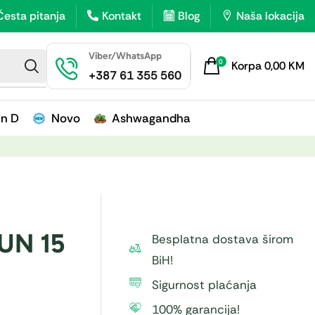
Česta pitanja
Kontakt
Blog
Naša lokacija
Viber/WhatsApp
0
Korpa
0,00
KM
+387 61 355 560
in D
Novo
Ashwagandha
UN 15
Besplatna dostava širom
BiH!
Sigurnost plaćanja
100% garancija!