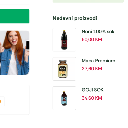
Nedavni proizvodi
Noni 100% sok
BIO, a 1L – Hanoju
60,00
KM
Maca Premium
BIO 500 mg
27,60
KM
tablete, a180 tbl –
Hanoju
GOJI SOK
PREMIUM 100% a
34,60
KM
500 ml