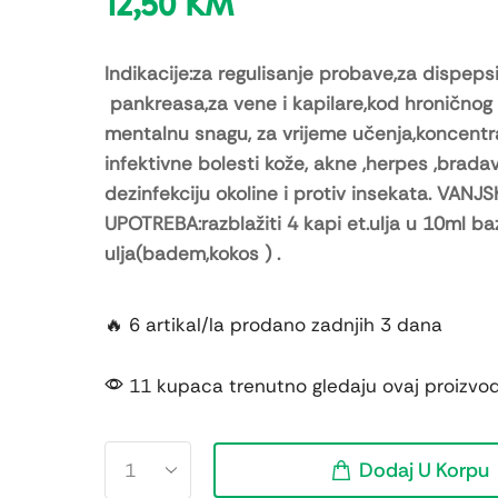
12,50
KM
Indikacije:za regulisanje probave,za dispepsi
pankreasa,za vene i kapilare,kod hroničnog
mentalnu snagu, za vrijeme učenja,koncentra
infektivne bolesti kože, akne ,herpes ,bradav
dezinfekciju okoline i protiv insekata. VANJ
UPOTREBA:razblažiti 4 kapi et.ulja u 10ml b
ulja(badem,kokos ) .
🔥 6 artikal/la prodano zadnjih 3 dana
11 kupaca trenutno gledaju ovaj proizvo
Dodaj U Korpu