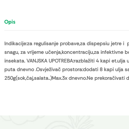
Opis
Indikacije:za regulisanje probave,za dispepsiu jetre 
snagu, za vrijeme učenja,koncentraciju,za infektivne bo
insekata. VANJSKA UPOTREBA:razblažiti 4 kapi et.ulja 
puta dnevno .Osvježivač prostora:dodati 8 kapi ulja
250g(sok,čaj,salata..)Max.3x dnevno.Ne prekoračivati