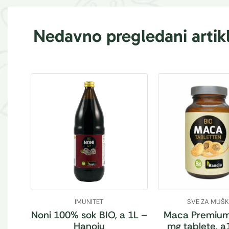
Nedavno pregledani artikl
IMUNITET
SVE ZA MUŠ
Noni 100% sok BIO, a 1L –
Maca Premium
Hanoju
mg tablete, a