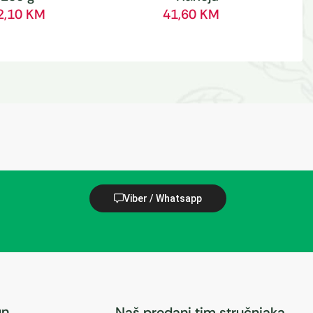
2,10
KM
41,60
KM
Viber / Whatsapp
un
Naš predani tim stručnjaka