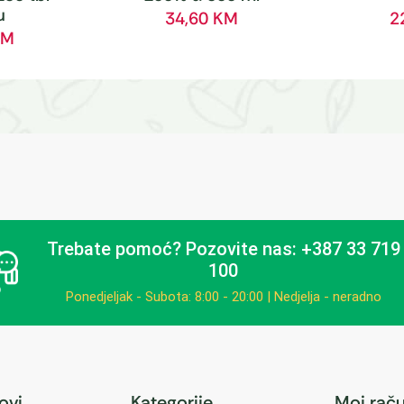
u
34,60
KM
2
KM
Trebate pomoć?
Pozovite nas: +387 33 719
100
Ponedjeljak - Subota: 8:00 - 20:00 | Nedjelja - neradno
kovi
Kategorije
Moj rač