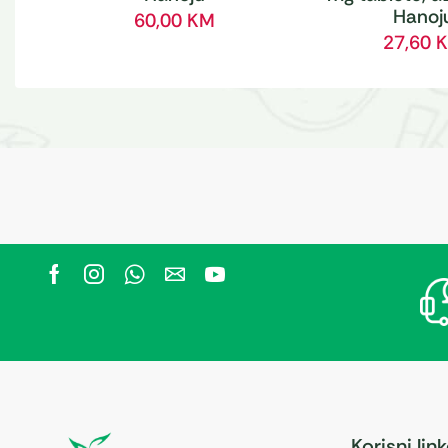
Hanoj
60,00
KM
27,60
Korisni lin