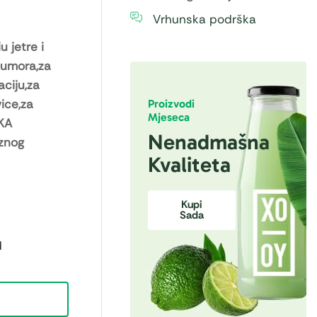
Vrhunska podrška
u jetre i
 umora,za
ciju,za
ice,za
Proizvodi
Mjeseca
SKA
Nenadmašna
aznog
Kvaliteta
Kupi
Sada
d