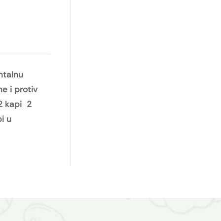
ntalnu
e i protiv
2 kapi 2
i u