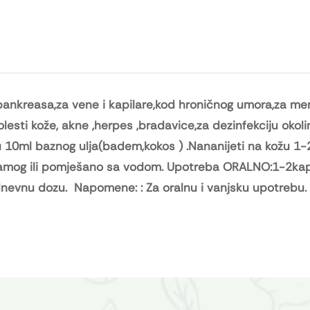
i pankreasa,za vene i kapilare,kod hroničnog umora,za me
lesti kože, akne ,herpes ,bradavice,za dezinfekciju okolin
u 10ml baznog ulja(badem,kokos ) .Nananijeti na kožu 1-
 samog ili pomješano sa vodom. Upotreba ORALNO:1-2kap
 dnevnu dozu. Napomene: : Za oralnu i vanjsku upotrebu.