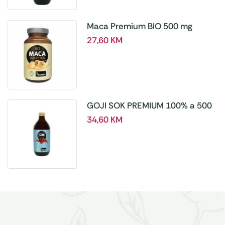
Maca Premium BIO 500 mg
tablete, a180 tbl – Hanoju
27,60
KM
GOJI SOK PREMIUM 100% a 500
ml
34,60
KM