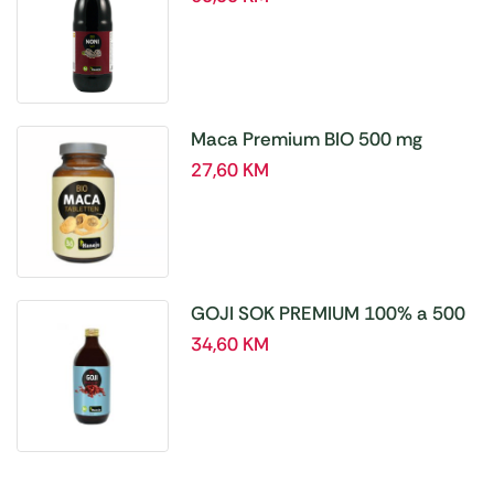
Maca Premium BIO 500 mg
tablete, a180 tbl – Hanoju
27,60
KM
GOJI SOK PREMIUM 100% a 500
ml
34,60
KM