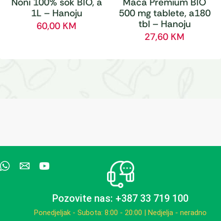
Noni 100% sok BIO, a
Maca Premium BIO
1L – Hanoju
500 mg tablete, a180
tbl – Hanoju
60,00
KM
27,60
KM
Pozovite nas: +387 33 719 100
Ponedjeljak - Subota: 8:00 - 20:00 | Nedjelja - neradno