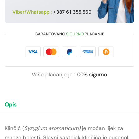
Viber/Whatsapp :
+387 61 355 560
GARANTOVANO
SIGURNO
PLAĆANJE
Vaše plaćanje je
100% sigurno
Opis
Klinčić (
Syzygium aromaticum)
je moćan lijek za
mnoge bolesti. Glavni sastojak klinčića je eugenol,