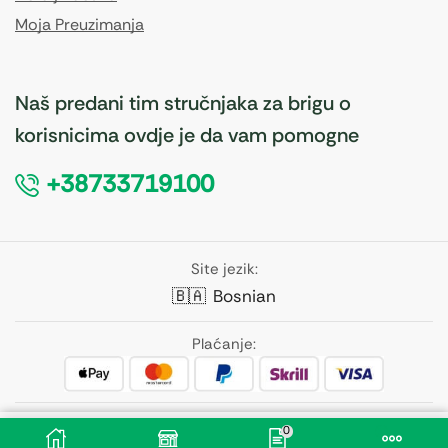
Moja Preuzimanja
Naš predani tim stručnjaka za brigu o
korisnicima ovdje je da vam pomogne
+38733719100
Site jezik:
🇧🇦
Bosnian
Plaćanje:
Pratite nas:
0
30,50
KM
Dodaj U Korpu