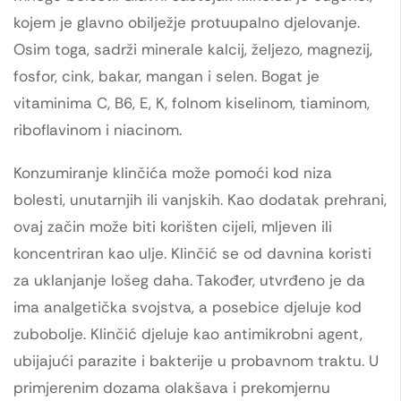
kojem je glavno obilježje protuupalno djelovanje.
Osim toga, sadrži minerale kalcij, željezo, magnezij,
fosfor, cink, bakar, mangan i selen. Bogat je
vitaminima C, B6, E, K, folnom kiselinom, tiaminom,
riboflavinom i niacinom.
Konzumiranje klinčića može pomoći kod niza
bolesti, unutarnjih ili vanjskih. Kao dodatak prehrani,
ovaj začin može biti korišten cijeli, mljeven ili
koncentriran kao ulje. Klinčić se od davnina koristi
za uklanjanje lošeg daha. Također, utvrđeno je da
ima analgetička svojstva, a posebice djeluje kod
zubobolje. Klinčić djeluje kao antimikrobni agent,
ubijajući parazite i bakterije u probavnom traktu. U
primjerenim dozama olakšava i prekomjernu