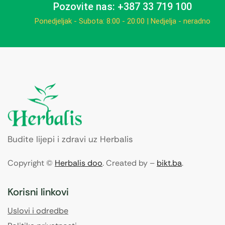
Pozovite nas: +387 33 719 100
Ponedjeljak - Subota: 8:00 - 20:00 | Nedjelja - neradno
Budite lijepi i zdravi uz Herbalis
Copyright ©
Herbalis doo
. Created by –
bikt.ba
.
Korisni linkovi
Uslovi i odredbe