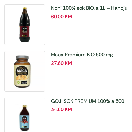
Noni 100% sok BIO, a 1L – Hanoju
60,00
KM
Maca Premium BIO 500 mg
tablete, a180 tbl – Hanoju
27,60
KM
GOJI SOK PREMIUM 100% a 500
ml
34,60
KM