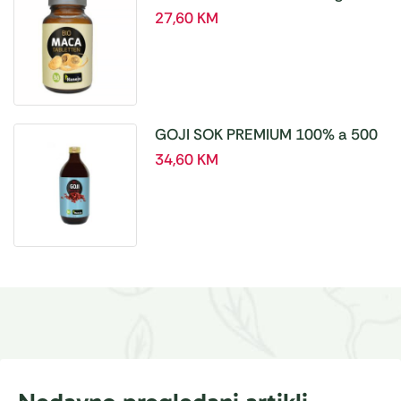
tablete, a180 tbl – Hanoju
27,60
KM
GOJI SOK PREMIUM 100% a 500
ml
34,60
KM