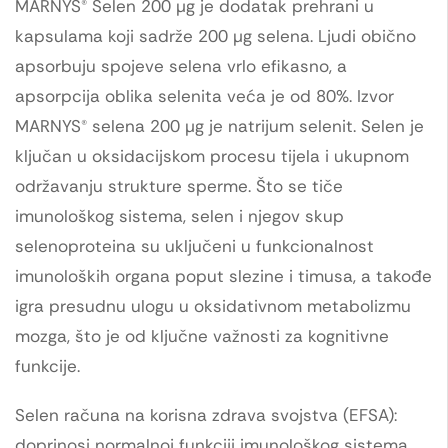
MARNYS® Selen 200 μg je dodatak prehrani u
kapsulama koji sadrže 200 μg selena. Ljudi obično
apsorbuju spojeve selena vrlo efikasno, a
apsorpcija oblika selenita veća je od 80%. Izvor
MARNYS® selena 200 μg je natrijum selenit. Selen je
ključan u oksidacijskom procesu tijela i ukupnom
održavanju strukture sperme. Što se tiče
imunološkog sistema, selen i njegov skup
selenoproteina su uključeni u funkcionalnost
imunoloških organa poput slezine i timusa, a takođe
igra presudnu ulogu u oksidativnom metabolizmu
mozga, što je od ključne važnosti za kognitivne
funkcije.
Selen računa na korisna zdrava svojstva (EFSA):
doprinosi normalnoj funkciji imunološkog sistema,