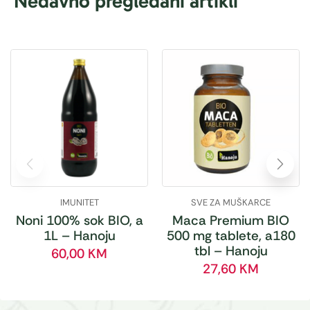
Nedavno pregledani artikli
IMUNITET
SVE ZA MUŠKARCE
Noni 100% sok BIO, a
Maca Premium BIO
1L – Hanoju
500 mg tablete, a180
tbl – Hanoju
60,00
KM
27,60
KM