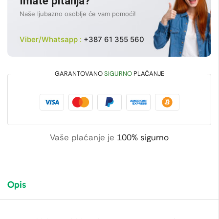
Imate pitanja?
Naše ljubazno osoblje će vam pomoći!
Viber/Whatsapp :
+387 61 355 560
GARANTOVANO
SIGURNO
PLAĆANJE
Vaše plaćanje je
100% sigurno
Opis